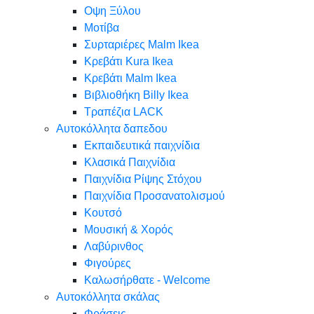
Oψη Ξύλου
Μοτίβα
Συρταριέρες Malm Ikea
Κρεβάτι Kura Ikea
Κρεβάτι Malm Ikea
Βιβλιοθήκη Billy Ikea
Τραπέζια LACK
Αυτοκόλλητα δαπεδου
Εκπαιδευτικά παιχνίδια
Κλασικά Παιχνίδια
Παιχνίδια Ρίψης Στόχου
Παιχνίδια Προσανατολισμού
Κουτσό
Μουσική & Χορός
Λαβύρινθος
Φιγούρες
Καλωσήρθατε - Welcome
Αυτοκόλλητα σκάλας
Φράσεις