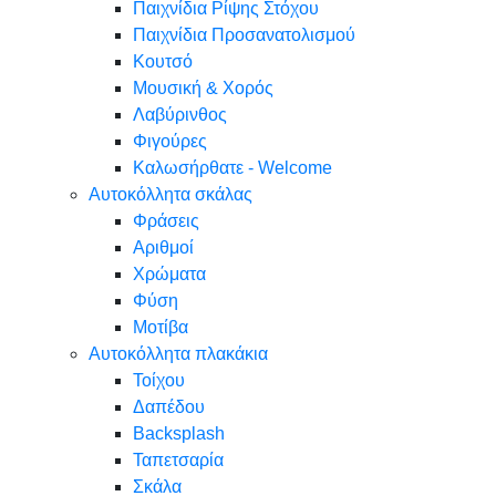
Παιχνίδια Ρίψης Στόχου
Παιχνίδια Προσανατολισμού
Κουτσό
Μουσική & Χορός
Λαβύρινθος
Φιγούρες
Καλωσήρθατε - Welcome
Αυτοκόλλητα σκάλας
Φράσεις
Αριθμοί
Χρώματα
Φύση
Μοτίβα
Αυτοκόλλητα πλακάκια
Τοίχου
Δαπέδου
Backsplash
Ταπετσαρία
Σκάλα