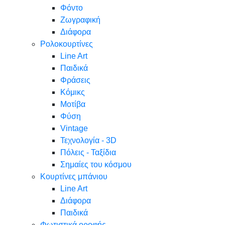
Φόντο
Ζωγραφική
Διάφορα
Ρολοκουρτίνες
Line Art
Παιδικά
Φράσεις
Κόμικς
Μοτίβα
Φύση
Vintage
Τεχνολογία - 3D
Πόλεις - Ταξίδια
Σημαίες του κόσμου
Κουρτίνες μπάνιου
Line Art
Διάφορα
Παιδικά
Φωτιστικά οροφής