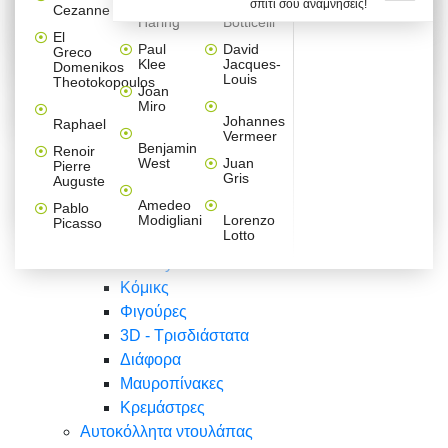
σπίτι σου αναμνήσεις!
Βαλεντίνου
Φράσεις
Keith
Sandro
Cezanne
ζωγράφοι
Ζωγραφική
ΑΥΤΟΚΟΛΛΗΤΑ ΠΡΙΖΑΣ
Haring
Botticelli
Αυτοκόλλητα τοίχου
Αγορίστικο
Συρταριέρες Malm Ikea
Λαβύρινθος
Ζωγραφική
Ελλάδα
Φύση
DIY
Mini
El
δωμάτιο
Set
Παιδικά
Διάφορα
Paul
David
Greco
Φύση
ΑΥΤΟΚΟΛΛΗΤΑ LAPTOP
Forex
Klee
Jacques-
Domenikos
Vintage
Φόντο
Ζώα
Διάφορα
Anime
Louis
Theotokopoulos
Κοριτσίστικο
Joan
Αναστημόμετρα
δωμάτιο
Κόμικς
Miro
Ελλάδα
Ζωγραφική
Δέντρα - Λουλούδια
Johannes
Raphael
Vermeer
Άνθρωποι
Ναυτικά
Benjamin
Renoir
Φαγητό
West
Juan
Pierre
Φράσεις
Gris
Auguste
Διάφορα
Ζώα
Φράσεις
Amedeo
Pablo
Σπορ
Modigliani
Lorenzo
Picasso
Lotto
Πόλεις
Banksy
Κόμικς
Φιγούρες
3D - Τρισδιάστατα
Διάφορα
Μαυροπίνακες
Κρεμάστρες
Αυτοκόλλητα ντουλάπας