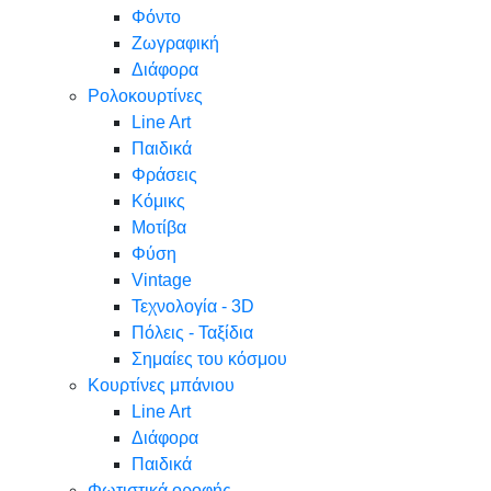
Φόντο
Ζωγραφική
Διάφορα
Ρολοκουρτίνες
Line Art
Παιδικά
Φράσεις
Κόμικς
Μοτίβα
Φύση
Vintage
Τεχνολογία - 3D
Πόλεις - Ταξίδια
Σημαίες του κόσμου
Κουρτίνες μπάνιου
Line Art
Διάφορα
Παιδικά
Φωτιστικά οροφής