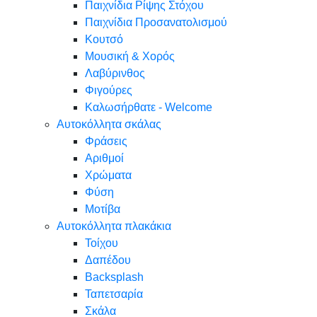
Παιχνίδια Ρίψης Στόχου
Παιχνίδια Προσανατολισμού
Κουτσό
Μουσική & Χορός
Λαβύρινθος
Φιγούρες
Καλωσήρθατε - Welcome
Αυτοκόλλητα σκάλας
Φράσεις
Αριθμοί
Χρώματα
Φύση
Μοτίβα
Αυτοκόλλητα πλακάκια
Τοίχου
Δαπέδου
Backsplash
Ταπετσαρία
Σκάλα