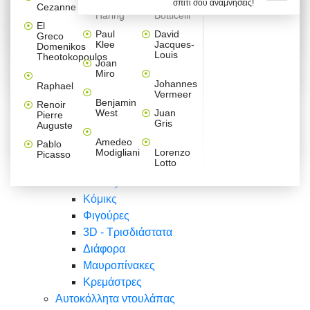
σπίτι σου αναμνήσεις!
Βαλεντίνου
Φράσεις
Keith
Sandro
Cezanne
ζωγράφοι
Ζωγραφική
ΑΥΤΟΚΟΛΛΗΤΑ ΠΡΙΖΑΣ
Haring
Botticelli
Αυτοκόλλητα τοίχου
Αγορίστικο
Συρταριέρες Malm Ikea
Λαβύρινθος
Ζωγραφική
Ελλάδα
Φύση
DIY
Mini
El
δωμάτιο
Set
Παιδικά
Διάφορα
Paul
David
Greco
Φύση
ΑΥΤΟΚΟΛΛΗΤΑ LAPTOP
Forex
Klee
Jacques-
Domenikos
Vintage
Φόντο
Ζώα
Διάφορα
Anime
Louis
Theotokopoulos
Κοριτσίστικο
Joan
Αναστημόμετρα
δωμάτιο
Κόμικς
Miro
Ελλάδα
Ζωγραφική
Δέντρα - Λουλούδια
Johannes
Raphael
Vermeer
Άνθρωποι
Ναυτικά
Benjamin
Renoir
Φαγητό
West
Juan
Pierre
Φράσεις
Gris
Auguste
Διάφορα
Ζώα
Φράσεις
Amedeo
Pablo
Σπορ
Modigliani
Lorenzo
Picasso
Lotto
Πόλεις
Banksy
Κόμικς
Φιγούρες
3D - Τρισδιάστατα
Διάφορα
Μαυροπίνακες
Κρεμάστρες
Αυτοκόλλητα ντουλάπας