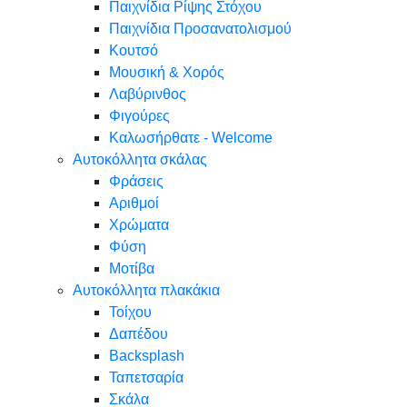
Παιχνίδια Ρίψης Στόχου
Παιχνίδια Προσανατολισμού
Κουτσό
Μουσική & Χορός
Λαβύρινθος
Φιγούρες
Καλωσήρθατε - Welcome
Αυτοκόλλητα σκάλας
Φράσεις
Αριθμοί
Χρώματα
Φύση
Μοτίβα
Αυτοκόλλητα πλακάκια
Τοίχου
Δαπέδου
Backsplash
Ταπετσαρία
Σκάλα