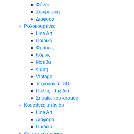
Φόντο
Ζωγραφική
Διάφορα
Ρολοκουρτίνες
Line Art
Παιδικά
Φράσεις
Κόμικς
Μοτίβα
Φύση
Vintage
Τεχνολογία - 3D
Πόλεις - Ταξίδια
Σημαίες του κόσμου
Κουρτίνες μπάνιου
Line Art
Διάφορα
Παιδικά
Φωτιστικά οροφής