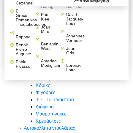
σπίτι σου αναμνήσεις!
Βαλεντίνου
Φράσεις
Keith
Sandro
Cezanne
ζωγράφοι
Ζωγραφική
ΑΥΤΟΚΟΛΛΗΤΑ ΠΡΙΖΑΣ
Haring
Botticelli
Αυτοκόλλητα τοίχου
Αγορίστικο
Συρταριέρες Malm Ikea
Λαβύρινθος
Ζωγραφική
Ελλάδα
Φύση
DIY
Mini
El
δωμάτιο
Set
Παιδικά
Διάφορα
Paul
David
Greco
Φύση
ΑΥΤΟΚΟΛΛΗΤΑ LAPTOP
Forex
Klee
Jacques-
Domenikos
Vintage
Φόντο
Ζώα
Διάφορα
Anime
Louis
Theotokopoulos
Κοριτσίστικο
Joan
Αναστημόμετρα
δωμάτιο
Κόμικς
Miro
Ελλάδα
Ζωγραφική
Δέντρα - Λουλούδια
Johannes
Raphael
Vermeer
Άνθρωποι
Ναυτικά
Benjamin
Renoir
Φαγητό
West
Juan
Pierre
Φράσεις
Gris
Auguste
Διάφορα
Ζώα
Φράσεις
Amedeo
Pablo
Σπορ
Modigliani
Lorenzo
Picasso
Lotto
Πόλεις
Banksy
Κόμικς
Φιγούρες
3D - Τρισδιάστατα
Διάφορα
Μαυροπίνακες
Κρεμάστρες
Αυτοκόλλητα ντουλάπας