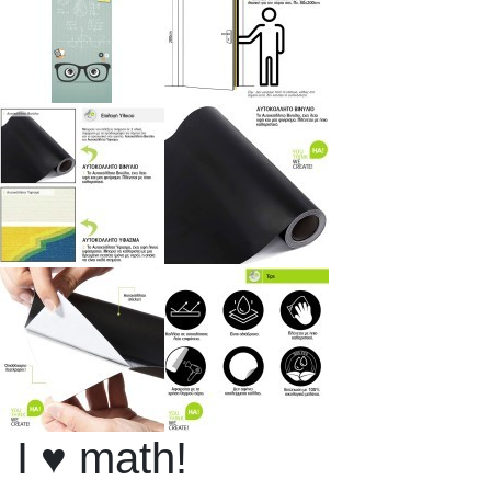
I ♥ math!