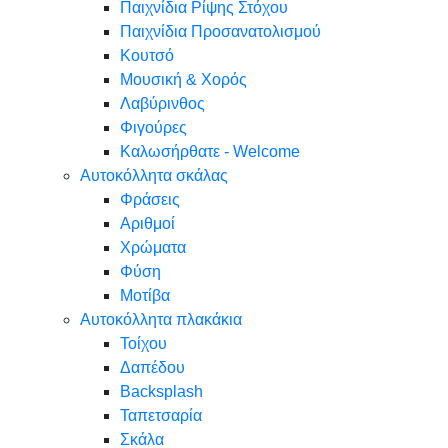
Παιχνίδια Ρίψης Στόχου
Παιχνίδια Προσανατολισμού
Κουτσό
Μουσική & Χορός
Λαβύρινθος
Φιγούρες
Καλωσήρθατε - Welcome
Αυτοκόλλητα σκάλας
Φράσεις
Αριθμοί
Χρώματα
Φύση
Μοτίβα
Αυτοκόλλητα πλακάκια
Τοίχου
Δαπέδου
Backsplash
Ταπετσαρία
Σκάλα