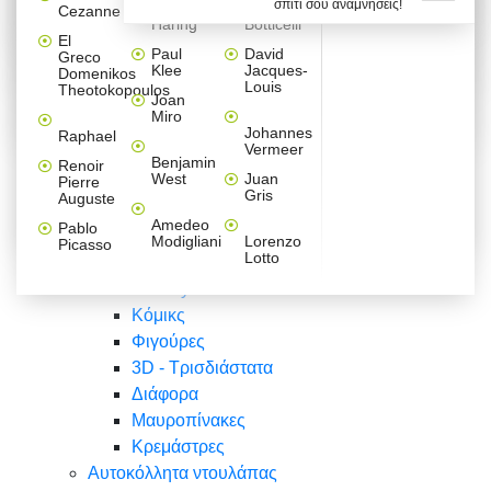
σπίτι σου αναμνήσεις!
Βαλεντίνου
Φράσεις
Keith
Sandro
Cezanne
ζωγράφοι
Ζωγραφική
ΑΥΤΟΚΟΛΛΗΤΑ ΠΡΙΖΑΣ
Haring
Botticelli
Αυτοκόλλητα τοίχου
Αγορίστικο
Συρταριέρες Malm Ikea
Λαβύρινθος
Ζωγραφική
Ελλάδα
Φύση
DIY
Mini
El
δωμάτιο
Set
Παιδικά
Διάφορα
Paul
David
Greco
Φύση
ΑΥΤΟΚΟΛΛΗΤΑ LAPTOP
Forex
Klee
Jacques-
Domenikos
Vintage
Φόντο
Ζώα
Διάφορα
Anime
Louis
Theotokopoulos
Κοριτσίστικο
Joan
Αναστημόμετρα
δωμάτιο
Κόμικς
Miro
Ελλάδα
Ζωγραφική
Δέντρα - Λουλούδια
Johannes
Raphael
Vermeer
Άνθρωποι
Ναυτικά
Benjamin
Renoir
Φαγητό
West
Juan
Pierre
Φράσεις
Gris
Auguste
Διάφορα
Ζώα
Φράσεις
Amedeo
Pablo
Σπορ
Modigliani
Lorenzo
Picasso
Lotto
Πόλεις
Banksy
Κόμικς
Φιγούρες
3D - Τρισδιάστατα
Διάφορα
Μαυροπίνακες
Κρεμάστρες
Αυτοκόλλητα ντουλάπας