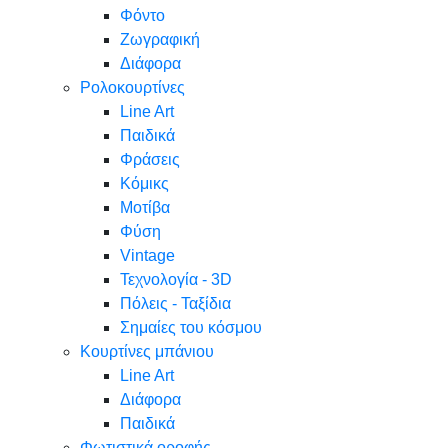
Φόντο
Ζωγραφική
Διάφορα
Ρολοκουρτίνες
Line Art
Παιδικά
Φράσεις
Κόμικς
Μοτίβα
Φύση
Vintage
Τεχνολογία - 3D
Πόλεις - Ταξίδια
Σημαίες του κόσμου
Κουρτίνες μπάνιου
Line Art
Διάφορα
Παιδικά
Φωτιστικά οροφής