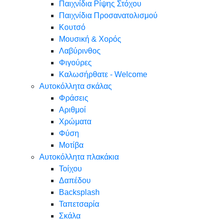
Παιχνίδια Ρίψης Στόχου
Παιχνίδια Προσανατολισμού
Κουτσό
Μουσική & Χορός
Λαβύρινθος
Φιγούρες
Καλωσήρθατε - Welcome
Αυτοκόλλητα σκάλας
Φράσεις
Αριθμοί
Χρώματα
Φύση
Μοτίβα
Αυτοκόλλητα πλακάκια
Τοίχου
Δαπέδου
Backsplash
Ταπετσαρία
Σκάλα