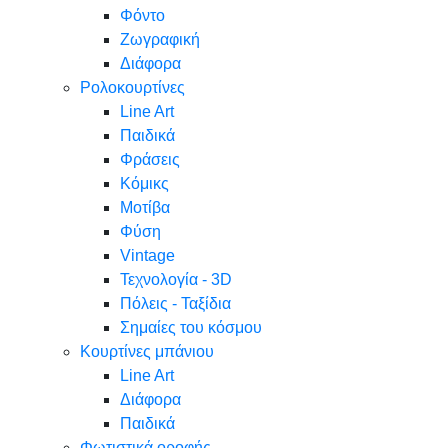
Φόντο
Ζωγραφική
Διάφορα
Ρολοκουρτίνες
Line Art
Παιδικά
Φράσεις
Κόμικς
Μοτίβα
Φύση
Vintage
Τεχνολογία - 3D
Πόλεις - Ταξίδια
Σημαίες του κόσμου
Κουρτίνες μπάνιου
Line Art
Διάφορα
Παιδικά
Φωτιστικά οροφής