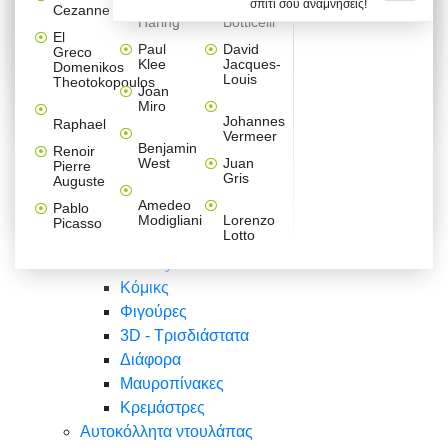
σπίτι σου αναμνήσεις!
Βαλεντίνου
Φράσεις
Keith
Sandro
Cezanne
ζωγράφοι
Ζωγραφική
ΑΥΤΟΚΟΛΛΗΤΑ ΠΡΙΖΑΣ
Haring
Botticelli
Αυτοκόλλητα τοίχου
Αγορίστικο
Συρταριέρες Malm Ikea
Λαβύρινθος
Ζωγραφική
Ελλάδα
Φύση
DIY
Mini
El
δωμάτιο
Set
Παιδικά
Διάφορα
Paul
David
Greco
Φύση
ΑΥΤΟΚΟΛΛΗΤΑ LAPTOP
Forex
Klee
Jacques-
Domenikos
Vintage
Φόντο
Ζώα
Διάφορα
Anime
Louis
Theotokopoulos
Κοριτσίστικο
Joan
Αναστημόμετρα
δωμάτιο
Κόμικς
Miro
Ελλάδα
Ζωγραφική
Δέντρα - Λουλούδια
Johannes
Raphael
Vermeer
Άνθρωποι
Ναυτικά
Benjamin
Renoir
Φαγητό
West
Juan
Pierre
Φράσεις
Gris
Auguste
Διάφορα
Ζώα
Φράσεις
Amedeo
Pablo
Σπορ
Modigliani
Lorenzo
Picasso
Lotto
Πόλεις
Banksy
Κόμικς
Φιγούρες
3D - Τρισδιάστατα
Διάφορα
Μαυροπίνακες
Κρεμάστρες
Αυτοκόλλητα ντουλάπας