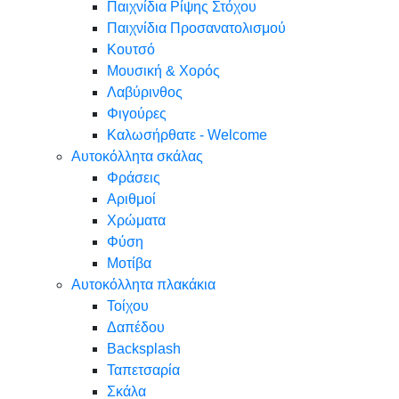
Παιχνίδια Ρίψης Στόχου
Παιχνίδια Προσανατολισμού
Κουτσό
Μουσική & Χορός
Λαβύρινθος
Φιγούρες
Καλωσήρθατε - Welcome
Αυτοκόλλητα σκάλας
Φράσεις
Αριθμοί
Χρώματα
Φύση
Μοτίβα
Αυτοκόλλητα πλακάκια
Τοίχου
Δαπέδου
Backsplash
Ταπετσαρία
Σκάλα