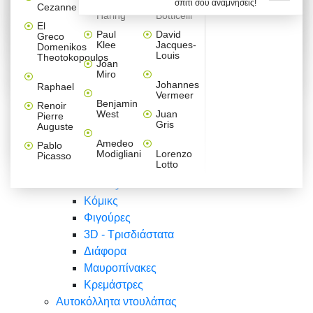
σπίτι σου αναμνήσεις!
Βαλεντίνου
Φράσεις
Keith
Sandro
Cezanne
ζωγράφοι
Ζωγραφική
ΑΥΤΟΚΟΛΛΗΤΑ ΠΡΙΖΑΣ
Haring
Botticelli
Αυτοκόλλητα τοίχου
Αγορίστικο
Συρταριέρες Malm Ikea
Λαβύρινθος
Ζωγραφική
Ελλάδα
Φύση
DIY
Mini
El
δωμάτιο
Set
Παιδικά
Διάφορα
Paul
David
Greco
Φύση
ΑΥΤΟΚΟΛΛΗΤΑ LAPTOP
Forex
Klee
Jacques-
Domenikos
Vintage
Φόντο
Ζώα
Διάφορα
Anime
Louis
Theotokopoulos
Κοριτσίστικο
Joan
Αναστημόμετρα
δωμάτιο
Κόμικς
Miro
Ελλάδα
Ζωγραφική
Δέντρα - Λουλούδια
Johannes
Raphael
Vermeer
Άνθρωποι
Ναυτικά
Benjamin
Renoir
Φαγητό
West
Juan
Pierre
Φράσεις
Gris
Auguste
Διάφορα
Ζώα
Φράσεις
Amedeo
Pablo
Σπορ
Modigliani
Lorenzo
Picasso
Lotto
Πόλεις
Banksy
Κόμικς
Φιγούρες
3D - Τρισδιάστατα
Διάφορα
Μαυροπίνακες
Κρεμάστρες
Αυτοκόλλητα ντουλάπας