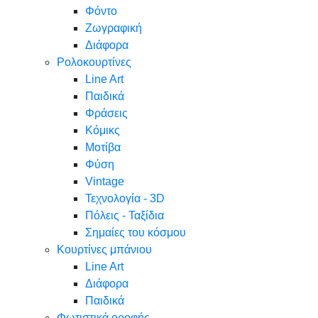
Φόντο
Ζωγραφική
Διάφορα
Ρολοκουρτίνες
Line Art
Παιδικά
Φράσεις
Κόμικς
Μοτίβα
Φύση
Vintage
Τεχνολογία - 3D
Πόλεις - Ταξίδια
Σημαίες του κόσμου
Κουρτίνες μπάνιου
Line Art
Διάφορα
Παιδικά
Φωτιστικά οροφής