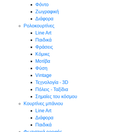
Φόντο
Ζωγραφική
Διάφορα
Ρολοκουρτίνες
Line Art
Παιδικά
Φράσεις
Κόμικς
Μοτίβα
Φύση
Vintage
Τεχνολογία - 3D
Πόλεις - Ταξίδια
Σημαίες του κόσμου
Κουρτίνες μπάνιου
Line Art
Διάφορα
Παιδικά
Φωτιστικά οροφής