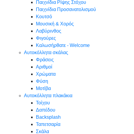
Παιχνίδια Ρίψης Στόχου
Παιχνίδια Προσανατολισμού
Κουτσό
Μουσική & Χορός
Λαβύρινθος
Φιγούρες
Καλωσήρθατε - Welcome
Αυτοκόλλητα σκάλας
Φράσεις
Αριθμοί
Χρώματα
Φύση
Μοτίβα
Αυτοκόλλητα πλακάκια
Τοίχου
Δαπέδου
Backsplash
Ταπετσαρία
Σκάλα