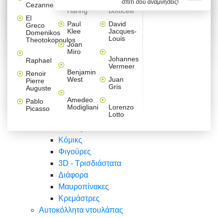
σπίτι σου αναμνήσεις!
Βαλεντίνου
Φράσεις
Keith
Sandro
Cezanne
ζωγράφοι
Ζωγραφική
ΑΥΤΟΚΟΛΛΗΤΑ ΠΡΙΖΑΣ
Haring
Botticelli
Αυτοκόλλητα τοίχου
Αγορίστικο
Συρταριέρες Malm Ikea
Λαβύρινθος
Ζωγραφική
Ελλάδα
Φύση
DIY
Mini
El
δωμάτιο
Set
Παιδικά
Διάφορα
Paul
David
Greco
Φύση
ΑΥΤΟΚΟΛΛΗΤΑ LAPTOP
Forex
Klee
Jacques-
Domenikos
Vintage
Φόντο
Ζώα
Διάφορα
Anime
Louis
Theotokopoulos
Κοριτσίστικο
Joan
Αναστημόμετρα
δωμάτιο
Κόμικς
Miro
Ελλάδα
Ζωγραφική
Δέντρα - Λουλούδια
Johannes
Raphael
Vermeer
Άνθρωποι
Ναυτικά
Benjamin
Renoir
Φαγητό
West
Juan
Pierre
Φράσεις
Gris
Auguste
Διάφορα
Ζώα
Φράσεις
Amedeo
Pablo
Σπορ
Modigliani
Lorenzo
Picasso
Lotto
Πόλεις
Banksy
Κόμικς
Φιγούρες
3D - Τρισδιάστατα
Διάφορα
Μαυροπίνακες
Κρεμάστρες
Αυτοκόλλητα ντουλάπας