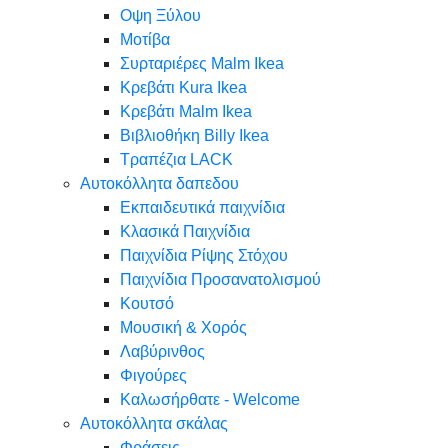
Oψη Ξύλου
Μοτίβα
Συρταριέρες Malm Ikea
Κρεβάτι Kura Ikea
Κρεβάτι Malm Ikea
Βιβλιοθήκη Billy Ikea
Τραπέζια LACK
Αυτοκόλλητα δαπεδου
Εκπαιδευτικά παιχνίδια
Κλασικά Παιχνίδια
Παιχνίδια Ρίψης Στόχου
Παιχνίδια Προσανατολισμού
Κουτσό
Μουσική & Χορός
Λαβύρινθος
Φιγούρες
Καλωσήρθατε - Welcome
Αυτοκόλλητα σκάλας
Φράσεις