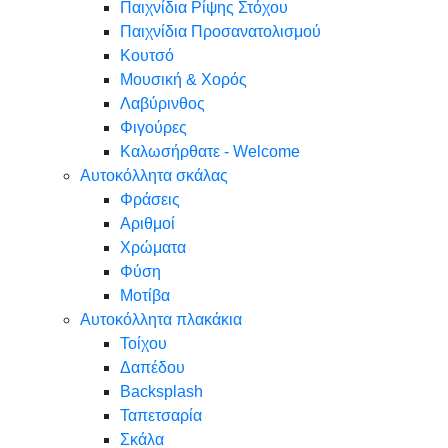
Παιχνίδια Ρίψης Στόχου
Παιχνίδια Προσανατολισμού
Κουτσό
Μουσική & Χορός
Λαβύρινθος
Φιγούρες
Καλωσήρθατε - Welcome
Αυτοκόλλητα σκάλας
Φράσεις
Αριθμοί
Χρώματα
Φύση
Μοτίβα
Αυτοκόλλητα πλακάκια
Τοίχου
Δαπέδου
Backsplash
Ταπετσαρία
Σκάλα