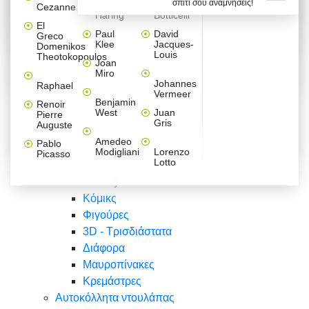
σπίτι σου αναμνήσεις!
Βαλεντίνου
Φράσεις
Keith
Sandro
Cezanne
ζωγράφοι
Ζωγραφική
ΑΥΤΟΚΟΛΛΗΤΑ ΠΡΙΖΑΣ
Haring
Botticelli
Αυτοκόλλητα τοίχου
Αγορίστικο
Συρταριέρες Malm Ikea
Λαβύρινθος
Ζωγραφική
Ελλάδα
Φύση
DIY
Mini
El
δωμάτιο
Set
Παιδικά
Διάφορα
Paul
David
Greco
Φύση
ΑΥΤΟΚΟΛΛΗΤΑ LAPTOP
Forex
Klee
Jacques-
Domenikos
Vintage
Φόντο
Ζώα
Διάφορα
Anime
Louis
Theotokopoulos
Κοριτσίστικο
Joan
Αναστημόμετρα
δωμάτιο
Κόμικς
Miro
Ελλάδα
Ζωγραφική
Δέντρα - Λουλούδια
Johannes
Raphael
Vermeer
Άνθρωποι
Ναυτικά
Benjamin
Renoir
Φαγητό
West
Juan
Pierre
Φράσεις
Gris
Auguste
Διάφορα
Ζώα
Φράσεις
Amedeo
Pablo
Σπορ
Modigliani
Lorenzo
Picasso
Lotto
Πόλεις
Banksy
Κόμικς
Φιγούρες
3D - Τρισδιάστατα
Διάφορα
Μαυροπίνακες
Κρεμάστρες
Αυτοκόλλητα ντουλάπας