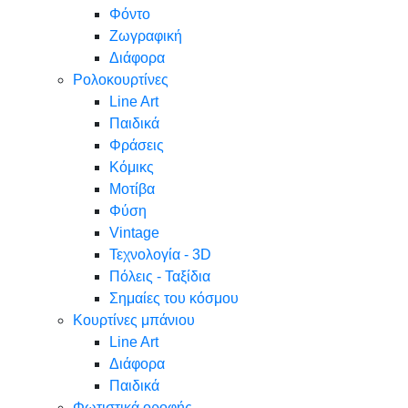
Φόντο
Ζωγραφική
Διάφορα
Ρολοκουρτίνες
Line Art
Παιδικά
Φράσεις
Κόμικς
Μοτίβα
Φύση
Vintage
Τεχνολογία - 3D
Πόλεις - Ταξίδια
Σημαίες του κόσμου
Κουρτίνες μπάνιου
Line Art
Διάφορα
Παιδικά
Φωτιστικά οροφής