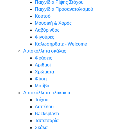
Παιχνίδια Ρίψης Στόχου
Παιχνίδια Προσανατολισμού
Κουτσό
Μουσική & Χορός
Λαβύρινθος
Φιγούρες
Καλωσήρθατε - Welcome
Αυτοκόλλητα σκάλας
Φράσεις
Αριθμοί
Χρώματα
Φύση
Μοτίβα
Αυτοκόλλητα πλακάκια
Τοίχου
Δαπέδου
Backsplash
Ταπετσαρία
Σκάλα