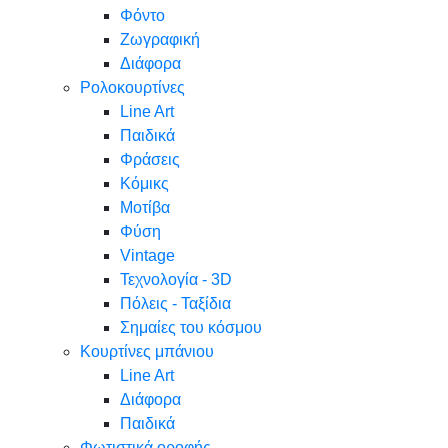
Φόντο
Ζωγραφική
Διάφορα
Ρολοκουρτίνες
Line Art
Παιδικά
Φράσεις
Κόμικς
Μοτίβα
Φύση
Vintage
Τεχνολογία - 3D
Πόλεις - Ταξίδια
Σημαίες του κόσμου
Κουρτίνες μπάνιου
Line Art
Διάφορα
Παιδικά
Φωτιστικά οροφής