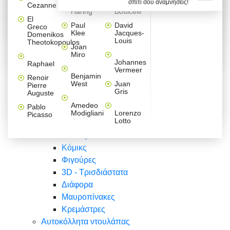
σπίτι σου αναμνήσεις!
Βαλεντίνου
Φράσεις
Keith
Sandro
Cezanne
ζωγράφοι
Ζωγραφική
ΑΥΤΟΚΟΛΛΗΤΑ ΠΡΙΖΑΣ
Haring
Botticelli
Αυτοκόλλητα τοίχου
Αγορίστικο
Συρταριέρες Malm Ikea
Λαβύρινθος
Ζωγραφική
Ελλάδα
Φύση
DIY
Mini
El
δωμάτιο
Set
Παιδικά
Διάφορα
Paul
David
Greco
Φύση
ΑΥΤΟΚΟΛΛΗΤΑ LAPTOP
Forex
Klee
Jacques-
Domenikos
Vintage
Φόντο
Ζώα
Διάφορα
Anime
Louis
Theotokopoulos
Κοριτσίστικο
Joan
Αναστημόμετρα
δωμάτιο
Κόμικς
Miro
Ελλάδα
Ζωγραφική
Δέντρα - Λουλούδια
Johannes
Raphael
Vermeer
Άνθρωποι
Ναυτικά
Benjamin
Renoir
Φαγητό
West
Juan
Pierre
Φράσεις
Gris
Auguste
Διάφορα
Ζώα
Φράσεις
Amedeo
Pablo
Σπορ
Modigliani
Lorenzo
Picasso
Lotto
Πόλεις
Banksy
Κόμικς
Φιγούρες
3D - Τρισδιάστατα
Διάφορα
Μαυροπίνακες
Κρεμάστρες
Αυτοκόλλητα ντουλάπας