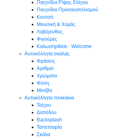
Παιχνίδια Ρίψης Στόχου
Παιχνίδια Προσανατολισμού
Κουτσό
Μουσική & Χορός
Λαβύρινθος
Φιγούρες
Καλωσήρθατε - Welcome
Αυτοκόλλητα σκάλας
Φράσεις
Αριθμοί
Χρώματα
Φύση
Μοτίβα
Αυτοκόλλητα πλακάκια
Τοίχου
Δαπέδου
Backsplash
Ταπετσαρία
Σκάλα