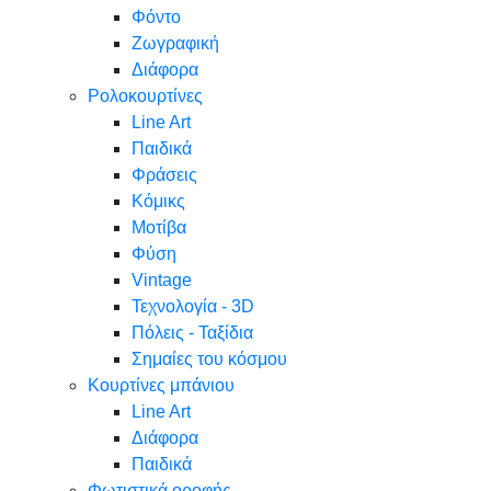
Φόντο
Ζωγραφική
Διάφορα
Ρολοκουρτίνες
Line Art
Παιδικά
Φράσεις
Κόμικς
Μοτίβα
Φύση
Vintage
Τεχνολογία - 3D
Πόλεις - Ταξίδια
Σημαίες του κόσμου
Κουρτίνες μπάνιου
Line Art
Διάφορα
Παιδικά
Φωτιστικά οροφής