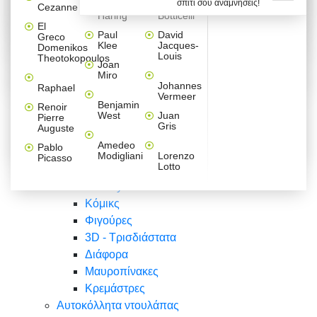
σπίτι σου αναμνήσεις!
Βαλεντίνου
Φράσεις
Keith
Sandro
Cezanne
ζωγράφοι
Ζωγραφική
ΑΥΤΟΚΟΛΛΗΤΑ ΠΡΙΖΑΣ
Haring
Botticelli
Αυτοκόλλητα τοίχου
Αγορίστικο
Συρταριέρες Malm Ikea
Λαβύρινθος
Ζωγραφική
Ελλάδα
Φύση
DIY
Mini
El
δωμάτιο
Set
Παιδικά
Διάφορα
Paul
David
Greco
Φύση
ΑΥΤΟΚΟΛΛΗΤΑ LAPTOP
Forex
Klee
Jacques-
Domenikos
Vintage
Φόντο
Ζώα
Διάφορα
Anime
Louis
Theotokopoulos
Κοριτσίστικο
Joan
Αναστημόμετρα
δωμάτιο
Κόμικς
Miro
Ελλάδα
Ζωγραφική
Δέντρα - Λουλούδια
Johannes
Raphael
Vermeer
Άνθρωποι
Ναυτικά
Benjamin
Renoir
Φαγητό
West
Juan
Pierre
Φράσεις
Gris
Auguste
Διάφορα
Ζώα
Φράσεις
Amedeo
Pablo
Σπορ
Modigliani
Lorenzo
Picasso
Lotto
Πόλεις
Banksy
Κόμικς
Φιγούρες
3D - Τρισδιάστατα
Διάφορα
Μαυροπίνακες
Κρεμάστρες
Αυτοκόλλητα ντουλάπας