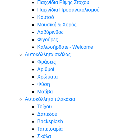
Παιχνίδια Ρίψης Στόχου
Παιχνίδια Προσανατολισμού
Κουτσό
Μουσική & Χορός
Λαβύρινθος
Φιγούρες
Καλωσήρθατε - Welcome
Αυτοκόλλητα σκάλας
Φράσεις
Αριθμοί
Χρώματα
Φύση
Μοτίβα
Αυτοκόλλητα πλακάκια
Τοίχου
Δαπέδου
Backsplash
Ταπετσαρία
Σκάλα