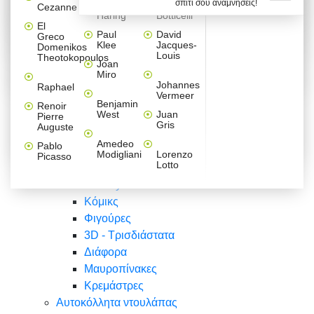
σπίτι σου αναμνήσεις!
Βαλεντίνου
Φράσεις
Keith
Sandro
Cezanne
ζωγράφοι
Ζωγραφική
ΑΥΤΟΚΟΛΛΗΤΑ ΠΡΙΖΑΣ
Haring
Botticelli
Αυτοκόλλητα τοίχου
Αγορίστικο
Συρταριέρες Malm Ikea
Λαβύρινθος
Ζωγραφική
Ελλάδα
Φύση
DIY
Mini
El
δωμάτιο
Set
Παιδικά
Διάφορα
Paul
David
Greco
Φύση
ΑΥΤΟΚΟΛΛΗΤΑ LAPTOP
Forex
Klee
Jacques-
Domenikos
Vintage
Φόντο
Ζώα
Διάφορα
Anime
Louis
Theotokopoulos
Κοριτσίστικο
Joan
Αναστημόμετρα
δωμάτιο
Κόμικς
Miro
Ελλάδα
Ζωγραφική
Δέντρα - Λουλούδια
Johannes
Raphael
Vermeer
Άνθρωποι
Ναυτικά
Benjamin
Renoir
Φαγητό
West
Juan
Pierre
Φράσεις
Gris
Auguste
Διάφορα
Ζώα
Φράσεις
Amedeo
Pablo
Σπορ
Modigliani
Lorenzo
Picasso
Lotto
Πόλεις
Banksy
Κόμικς
Φιγούρες
3D - Τρισδιάστατα
Διάφορα
Μαυροπίνακες
Κρεμάστρες
Αυτοκόλλητα ντουλάπας