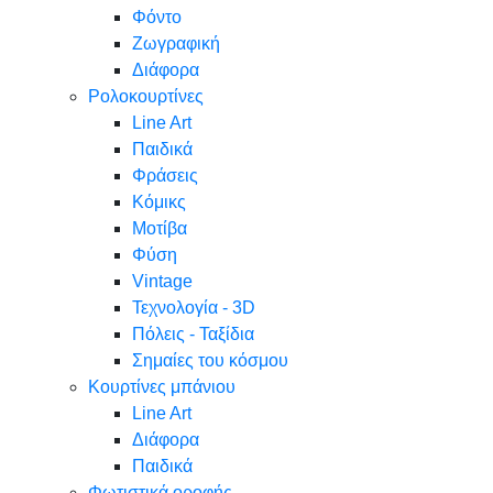
Φόντο
Ζωγραφική
Διάφορα
Ρολοκουρτίνες
Line Art
Παιδικά
Φράσεις
Κόμικς
Μοτίβα
Φύση
Vintage
Τεχνολογία - 3D
Πόλεις - Ταξίδια
Σημαίες του κόσμου
Κουρτίνες μπάνιου
Line Art
Διάφορα
Παιδικά
Φωτιστικά οροφής