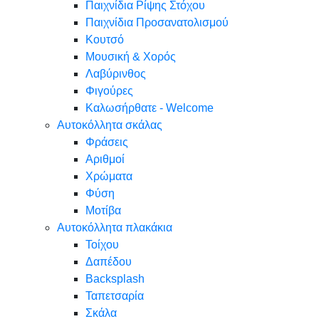
Παιχνίδια Ρίψης Στόχου
Παιχνίδια Προσανατολισμού
Κουτσό
Μουσική & Χορός
Λαβύρινθος
Φιγούρες
Καλωσήρθατε - Welcome
Αυτοκόλλητα σκάλας
Φράσεις
Αριθμοί
Χρώματα
Φύση
Μοτίβα
Αυτοκόλλητα πλακάκια
Τοίχου
Δαπέδου
Backsplash
Ταπετσαρία
Σκάλα