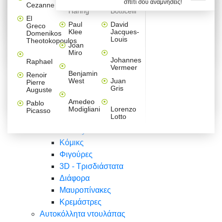
σπίτι σου αναμνήσεις!
Βαλεντίνου
Φράσεις
Keith
Sandro
Cezanne
ζωγράφοι
Ζωγραφική
ΑΥΤΟΚΟΛΛΗΤΑ ΠΡΙΖΑΣ
Haring
Botticelli
Αυτοκόλλητα τοίχου
Αγορίστικο
Συρταριέρες Malm Ikea
Λαβύρινθος
Ζωγραφική
Ελλάδα
Φύση
DIY
Mini
El
δωμάτιο
Set
Παιδικά
Διάφορα
Paul
David
Greco
Φύση
ΑΥΤΟΚΟΛΛΗΤΑ LAPTOP
Forex
Klee
Jacques-
Domenikos
Vintage
Φόντο
Ζώα
Διάφορα
Anime
Louis
Theotokopoulos
Κοριτσίστικο
Joan
Αναστημόμετρα
δωμάτιο
Κόμικς
Miro
Ελλάδα
Ζωγραφική
Δέντρα - Λουλούδια
Johannes
Raphael
Vermeer
Άνθρωποι
Ναυτικά
Benjamin
Renoir
Φαγητό
West
Juan
Pierre
Φράσεις
Gris
Auguste
Διάφορα
Ζώα
Φράσεις
Amedeo
Pablo
Σπορ
Modigliani
Lorenzo
Picasso
Lotto
Πόλεις
Banksy
Κόμικς
Φιγούρες
3D - Τρισδιάστατα
Διάφορα
Μαυροπίνακες
Κρεμάστρες
Αυτοκόλλητα ντουλάπας