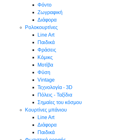
Φόντο
Ζωγραφική
Διάφορα
Ρολοκουρτίνες
Line Art
Παιδικά
Φράσεις
Κόμικς
Μοτίβα
Φύση
Vintage
Τεχνολογία - 3D
Πόλεις - Ταξίδια
Σημαίες του κόσμου
Κουρτίνες μπάνιου
Line Art
Διάφορα
Παιδικά
Φωτιστικά οροφής