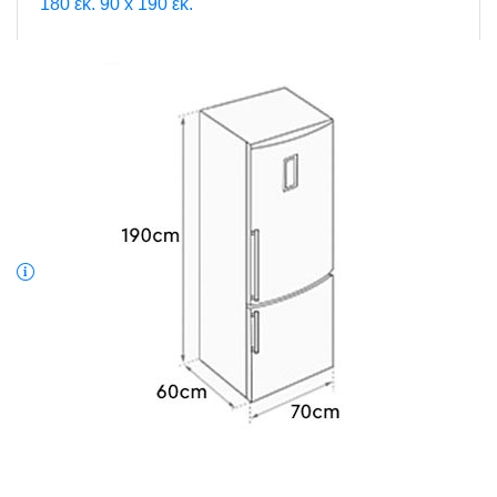
180 εκ.
90 x 190 εκ.