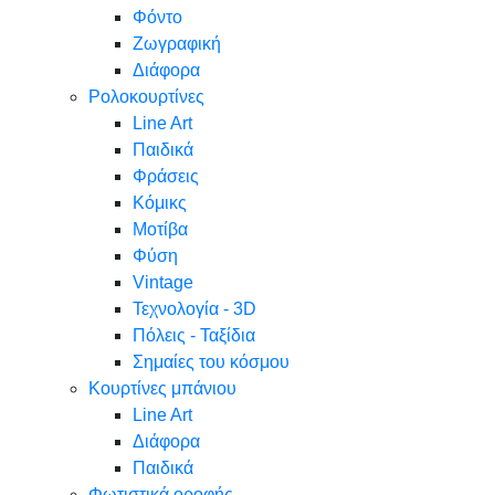
Φόντο
Ζωγραφική
Διάφορα
Ρολοκουρτίνες
Line Art
Παιδικά
Φράσεις
Κόμικς
Μοτίβα
Φύση
Vintage
Τεχνολογία - 3D
Πόλεις - Ταξίδια
Σημαίες του κόσμου
Κουρτίνες μπάνιου
Line Art
Διάφορα
Παιδικά
Φωτιστικά οροφής