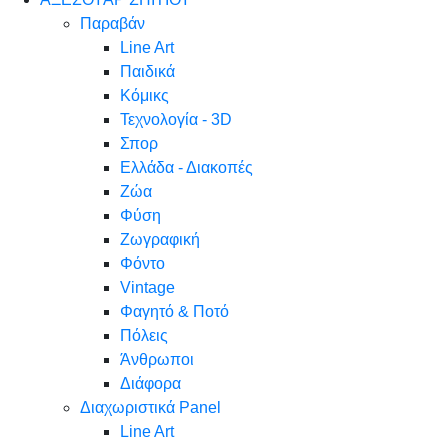
Παραβάν
Line Art
Παιδικά
Κόμικς
Τεχνολογία - 3D
Σπορ
Ελλάδα - Διακοπές
Ζώα
Φύση
Ζωγραφική
Φόντο
Vintage
Φαγητό & Ποτό
Πόλεις
Άνθρωποι
Διάφορα
Διαχωριστικά Panel
Line Art