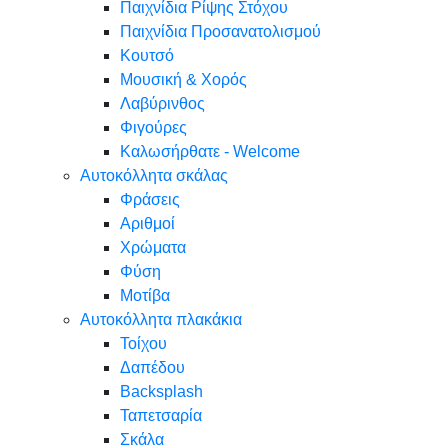
Παιχνίδια Ρίψης Στόχου
Παιχνίδια Προσανατολισμού
Κουτσό
Μουσική & Χορός
Λαβύρινθος
Φιγούρες
Καλωσήρθατε - Welcome
Αυτοκόλλητα σκάλας
Φράσεις
Αριθμοί
Χρώματα
Φύση
Μοτίβα
Αυτοκόλλητα πλακάκια
Τοίχου
Δαπέδου
Backsplash
Ταπετσαρία
Σκάλα