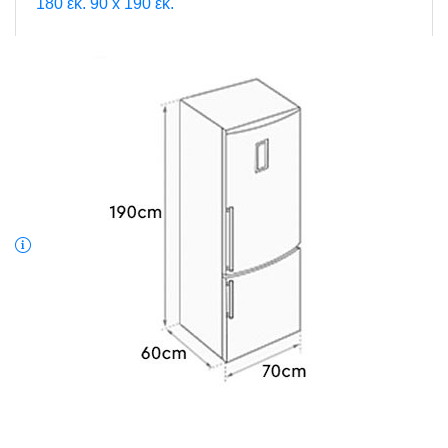
180 εκ.
90 x 190 εκ.