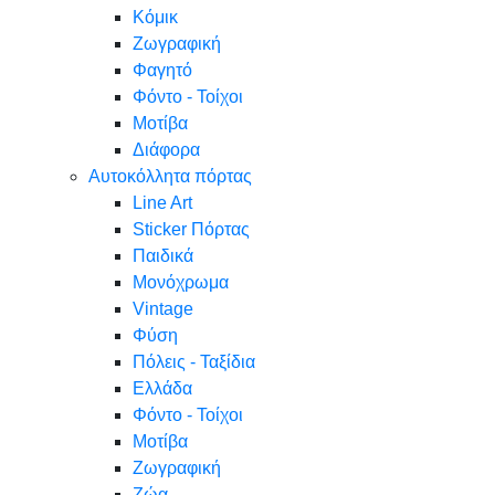
Κόμικ
Ζωγραφική
Φαγητό
Φόντο - Τοίχοι
Μοτίβα
Διάφορα
Αυτοκόλλητα πόρτας
Line Art
Sticker Πόρτας
Παιδικά
Μονόχρωμα
Vintage
Φύση
Πόλεις - Ταξίδια
Ελλάδα
Φόντο - Τοίχοι
Μοτίβα
Ζωγραφική
Ζώα