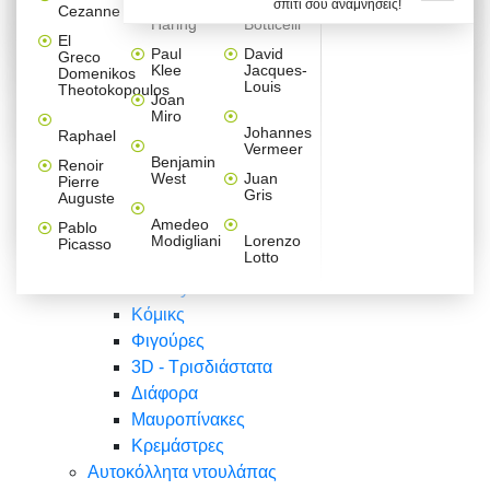
σπίτι σου αναμνήσεις!
Βαλεντίνου
Φράσεις
Keith
Sandro
Cezanne
ζωγράφοι
Ζωγραφική
ΑΥΤΟΚΟΛΛΗΤΑ ΠΡΙΖΑΣ
Haring
Botticelli
Αυτοκόλλητα τοίχου
Αγορίστικο
Συρταριέρες Malm Ikea
Λαβύρινθος
Ζωγραφική
Ελλάδα
Φύση
DIY
Mini
El
δωμάτιο
Set
Παιδικά
Διάφορα
Paul
David
Greco
Φύση
ΑΥΤΟΚΟΛΛΗΤΑ LAPTOP
Forex
Klee
Jacques-
Domenikos
Vintage
Φόντο
Ζώα
Διάφορα
Anime
Louis
Theotokopoulos
Κοριτσίστικο
Joan
Αναστημόμετρα
δωμάτιο
Κόμικς
Miro
Ελλάδα
Ζωγραφική
Δέντρα - Λουλούδια
Johannes
Raphael
Vermeer
Άνθρωποι
Ναυτικά
Benjamin
Renoir
Φαγητό
West
Juan
Pierre
Φράσεις
Gris
Auguste
Διάφορα
Ζώα
Φράσεις
Amedeo
Pablo
Σπορ
Modigliani
Lorenzo
Picasso
Lotto
Πόλεις
Banksy
Κόμικς
Φιγούρες
3D - Τρισδιάστατα
Διάφορα
Μαυροπίνακες
Κρεμάστρες
Αυτοκόλλητα ντουλάπας