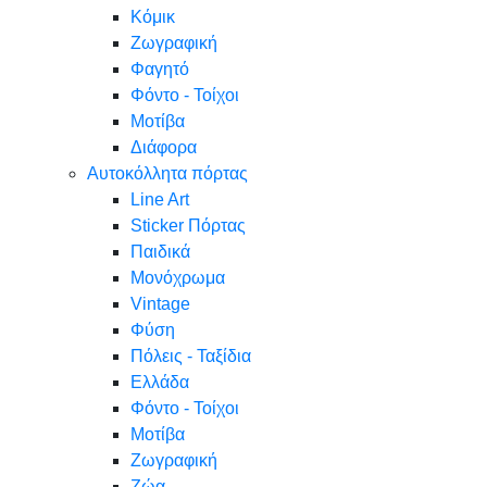
Κόμικ
Ζωγραφική
Φαγητό
Φόντο - Τοίχοι
Μοτίβα
Διάφορα
Αυτοκόλλητα πόρτας
Line Art
Sticker Πόρτας
Παιδικά
Μονόχρωμα
Vintage
Φύση
Πόλεις - Ταξίδια
Ελλάδα
Φόντο - Τοίχοι
Μοτίβα
Ζωγραφική
Ζώα