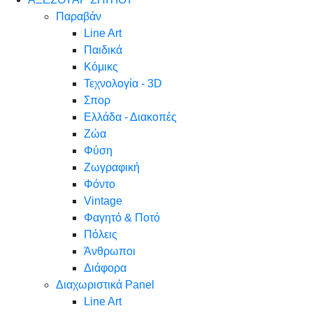
Παραβάν
Line Art
Παιδικά
Κόμικς
Τεχνολογία - 3D
Σπορ
Ελλάδα - Διακοπές
Ζώα
Φύση
Ζωγραφική
Φόντο
Vintage
Φαγητό & Ποτό
Πόλεις
Άνθρωποι
Διάφορα
Διαχωριστικά Panel
Line Art