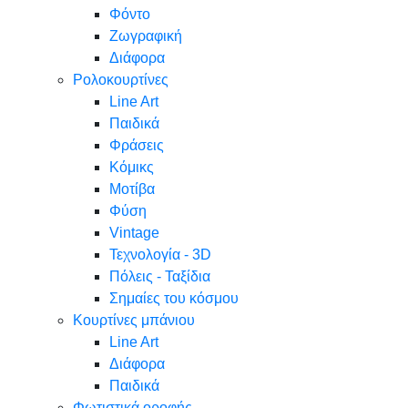
Φόντο
Ζωγραφική
Διάφορα
Ρολοκουρτίνες
Line Art
Παιδικά
Φράσεις
Κόμικς
Μοτίβα
Φύση
Vintage
Τεχνολογία - 3D
Πόλεις - Ταξίδια
Σημαίες του κόσμου
Κουρτίνες μπάνιου
Line Art
Διάφορα
Παιδικά
Φωτιστικά οροφής