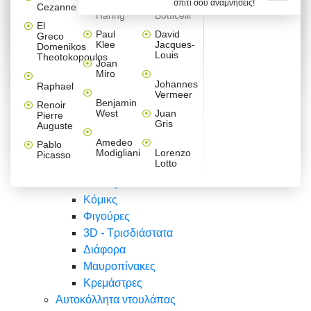
σπίτι σου αναμνήσεις!
Βαλεντίνου
Φράσεις
Keith
Sandro
Cezanne
ζωγράφοι
Ζωγραφική
ΑΥΤΟΚΟΛΛΗΤΑ ΠΡΙΖΑΣ
Haring
Botticelli
Αυτοκόλλητα τοίχου
Αγορίστικο
Συρταριέρες Malm Ikea
Λαβύρινθος
Ζωγραφική
Ελλάδα
Φύση
DIY
Mini
El
δωμάτιο
Set
Παιδικά
Διάφορα
Paul
David
Greco
Φύση
ΑΥΤΟΚΟΛΛΗΤΑ LAPTOP
Forex
Klee
Jacques-
Domenikos
Vintage
Φόντο
Ζώα
Διάφορα
Anime
Louis
Theotokopoulos
Κοριτσίστικο
Joan
Αναστημόμετρα
δωμάτιο
Κόμικς
Miro
Ελλάδα
Ζωγραφική
Δέντρα - Λουλούδια
Johannes
Raphael
Vermeer
Άνθρωποι
Ναυτικά
Benjamin
Renoir
Φαγητό
West
Juan
Pierre
Φράσεις
Gris
Auguste
Διάφορα
Ζώα
Φράσεις
Amedeo
Pablo
Σπορ
Modigliani
Lorenzo
Picasso
Lotto
Πόλεις
Banksy
Κόμικς
Φιγούρες
3D - Τρισδιάστατα
Διάφορα
Μαυροπίνακες
Κρεμάστρες
Αυτοκόλλητα ντουλάπας