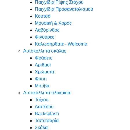
Παιχνίδια Ρίψης Στόχου
Παιχνίδια Προσανατολισμού
Κουτσό
Μουσική & Χορός
Λαβύρινθος
Φιγούρες
Καλωσήρθατε - Welcome
Αυτοκόλλητα σκάλας
Φράσεις
Αριθμοί
Χρώματα
Φύση
Μοτίβα
Αυτοκόλλητα πλακάκια
Τοίχου
Δαπέδου
Backsplash
Ταπετσαρία
Σκάλα