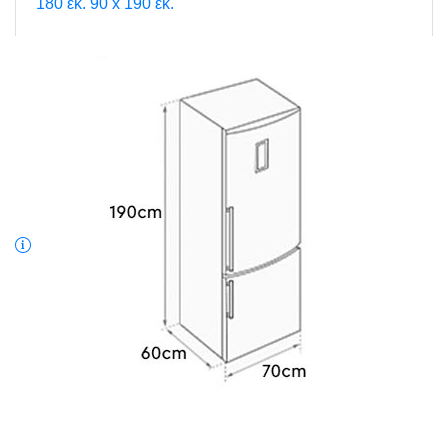
180 εκ.
90 x 190 εκ.