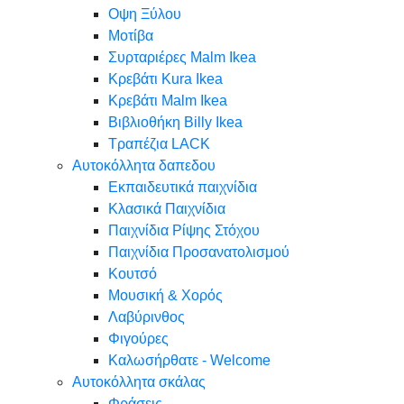
Oψη Ξύλου
Μοτίβα
Συρταριέρες Malm Ikea
Κρεβάτι Kura Ikea
Κρεβάτι Malm Ikea
Βιβλιοθήκη Billy Ikea
Τραπέζια LACK
Αυτοκόλλητα δαπεδου
Εκπαιδευτικά παιχνίδια
Κλασικά Παιχνίδια
Παιχνίδια Ρίψης Στόχου
Παιχνίδια Προσανατολισμού
Κουτσό
Μουσική & Χορός
Λαβύρινθος
Φιγούρες
Καλωσήρθατε - Welcome
Αυτοκόλλητα σκάλας
Φράσεις