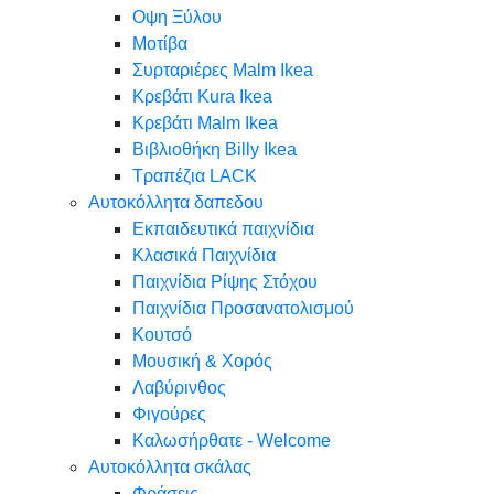
Oψη Ξύλου
Μοτίβα
Συρταριέρες Malm Ikea
Κρεβάτι Kura Ikea
Κρεβάτι Malm Ikea
Βιβλιοθήκη Billy Ikea
Τραπέζια LACK
Αυτοκόλλητα δαπεδου
Εκπαιδευτικά παιχνίδια
Κλασικά Παιχνίδια
Παιχνίδια Ρίψης Στόχου
Παιχνίδια Προσανατολισμού
Κουτσό
Μουσική & Χορός
Λαβύρινθος
Φιγούρες
Καλωσήρθατε - Welcome
Αυτοκόλλητα σκάλας
Φράσεις