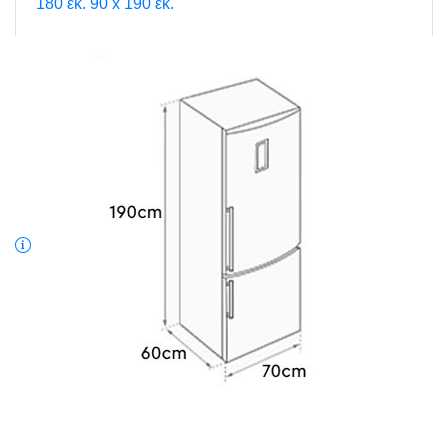
180 εκ.
90 x 190 εκ.