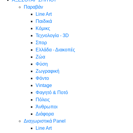
Παραβάν
Line Art
Παιδικά
Κόμικς
Τεχνολογία - 3D
Σπορ
Ελλάδα - Διακοπές
Ζώα
Φύση
Ζωγραφική
Φόντο
Vintage
Φαγητό & Ποτό
Πόλεις
Άνθρωποι
Διάφορα
Διαχωριστικά Panel
Line Art