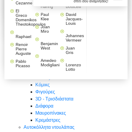
σπίτι σου αναμνήσεις!
Βαλεντίνου
Φράσεις
Keith
Sandro
Cezanne
ζωγράφοι
Ζωγραφική
ΑΥΤΟΚΟΛΛΗΤΑ ΠΡΙΖΑΣ
Haring
Botticelli
Αυτοκόλλητα τοίχου
Αγορίστικο
Συρταριέρες Malm Ikea
Λαβύρινθος
Ζωγραφική
Ελλάδα
Φύση
DIY
Mini
El
δωμάτιο
Set
Παιδικά
Διάφορα
Paul
David
Greco
Φύση
ΑΥΤΟΚΟΛΛΗΤΑ LAPTOP
Forex
Klee
Jacques-
Domenikos
Vintage
Φόντο
Ζώα
Διάφορα
Anime
Louis
Theotokopoulos
Κοριτσίστικο
Joan
Αναστημόμετρα
δωμάτιο
Κόμικς
Miro
Ελλάδα
Ζωγραφική
Δέντρα - Λουλούδια
Johannes
Raphael
Vermeer
Άνθρωποι
Ναυτικά
Benjamin
Renoir
Φαγητό
West
Juan
Pierre
Φράσεις
Gris
Auguste
Διάφορα
Ζώα
Φράσεις
Amedeo
Pablo
Σπορ
Modigliani
Lorenzo
Picasso
Lotto
Πόλεις
Banksy
Κόμικς
Φιγούρες
3D - Τρισδιάστατα
Διάφορα
Μαυροπίνακες
Κρεμάστρες
Αυτοκόλλητα ντουλάπας