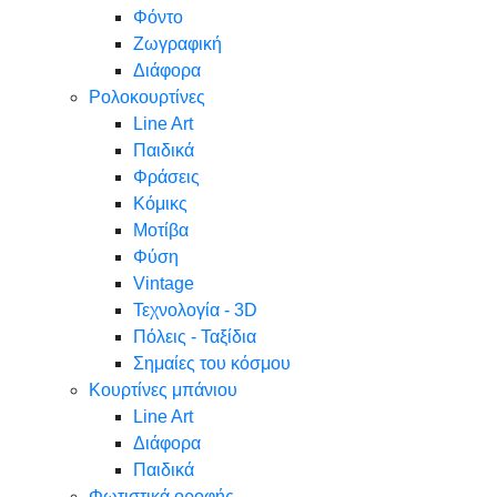
Φόντο
Ζωγραφική
Διάφορα
Ρολοκουρτίνες
Line Art
Παιδικά
Φράσεις
Κόμικς
Μοτίβα
Φύση
Vintage
Τεχνολογία - 3D
Πόλεις - Ταξίδια
Σημαίες του κόσμου
Κουρτίνες μπάνιου
Line Art
Διάφορα
Παιδικά
Φωτιστικά οροφής