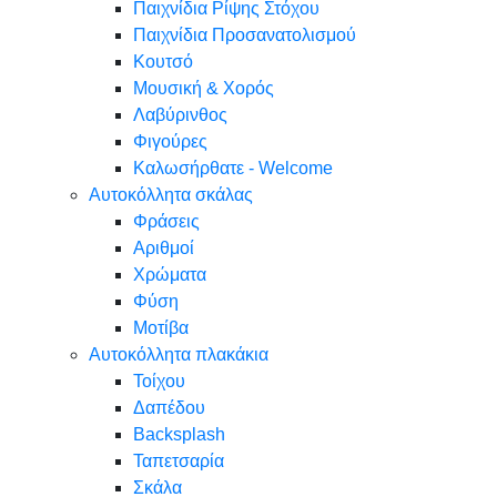
Παιχνίδια Ρίψης Στόχου
Παιχνίδια Προσανατολισμού
Κουτσό
Μουσική & Χορός
Λαβύρινθος
Φιγούρες
Καλωσήρθατε - Welcome
Αυτοκόλλητα σκάλας
Φράσεις
Αριθμοί
Χρώματα
Φύση
Μοτίβα
Αυτοκόλλητα πλακάκια
Τοίχου
Δαπέδου
Backsplash
Ταπετσαρία
Σκάλα