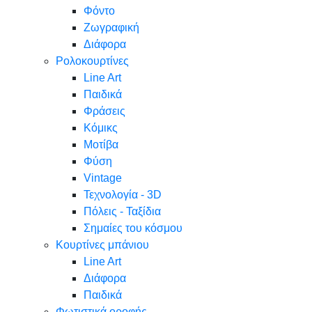
Φόντο
Ζωγραφική
Διάφορα
Ρολοκουρτίνες
Line Art
Παιδικά
Φράσεις
Κόμικς
Μοτίβα
Φύση
Vintage
Τεχνολογία - 3D
Πόλεις - Ταξίδια
Σημαίες του κόσμου
Κουρτίνες μπάνιου
Line Art
Διάφορα
Παιδικά
Φωτιστικά οροφής