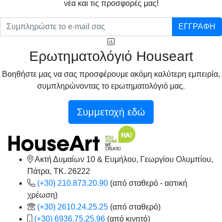
νέα και τις προσφορές μας!
ΕΓΓΡΑΦΗ
Ερωτηματολόγιό Houseart
Βοηθήστε μας να σας προσφέρουμε ακόμη καλύτερη εμπειρία,
συμπληρώνοντας το ερωτηματολόγιό μας.
Συμμετοχή εδώ
Ακτή Δυμαίων 10 & Ευμήλου, Γεωργίου Ολυμπίου,
Πάτρα, TK. 26222
(+30) 210.873.20.90
(από σταθερό - αστική
χρέωση)
(+30) 2610.24.25.25
(από σταθερό)
(+30) 6936.75.25.96
(από κινητό)