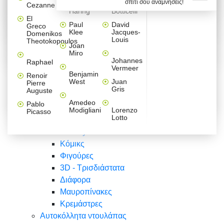
σπίτι σου αναμνήσεις!
Βαλεντίνου
Φράσεις
Keith
Sandro
Cezanne
ζωγράφοι
Ζωγραφική
ΑΥΤΟΚΟΛΛΗΤΑ ΠΡΙΖΑΣ
Haring
Botticelli
Αυτοκόλλητα τοίχου
Αγορίστικο
Συρταριέρες Malm Ikea
Λαβύρινθος
Ζωγραφική
Ελλάδα
Φύση
DIY
Mini
El
δωμάτιο
Set
Παιδικά
Διάφορα
Paul
David
Greco
Φύση
ΑΥΤΟΚΟΛΛΗΤΑ LAPTOP
Forex
Klee
Jacques-
Domenikos
Vintage
Φόντο
Ζώα
Διάφορα
Anime
Louis
Theotokopoulos
Κοριτσίστικο
Joan
Αναστημόμετρα
δωμάτιο
Κόμικς
Miro
Ελλάδα
Ζωγραφική
Δέντρα - Λουλούδια
Johannes
Raphael
Vermeer
Άνθρωποι
Ναυτικά
Benjamin
Renoir
Φαγητό
West
Juan
Pierre
Φράσεις
Gris
Auguste
Διάφορα
Ζώα
Φράσεις
Amedeo
Pablo
Σπορ
Modigliani
Lorenzo
Picasso
Lotto
Πόλεις
Banksy
Κόμικς
Φιγούρες
3D - Τρισδιάστατα
Διάφορα
Μαυροπίνακες
Κρεμάστρες
Αυτοκόλλητα ντουλάπας