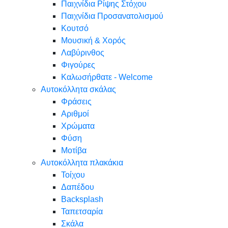
Παιχνίδια Ρίψης Στόχου
Παιχνίδια Προσανατολισμού
Κουτσό
Μουσική & Χορός
Λαβύρινθος
Φιγούρες
Καλωσήρθατε - Welcome
Αυτοκόλλητα σκάλας
Φράσεις
Αριθμοί
Χρώματα
Φύση
Μοτίβα
Αυτοκόλλητα πλακάκια
Τοίχου
Δαπέδου
Backsplash
Ταπετσαρία
Σκάλα