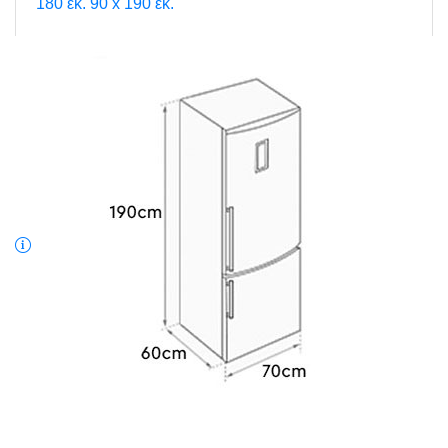
180 εκ.
90 x 190 εκ.