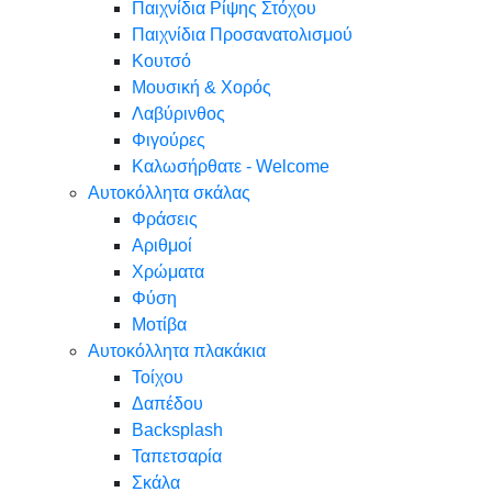
Παιχνίδια Ρίψης Στόχου
Παιχνίδια Προσανατολισμού
Κουτσό
Μουσική & Χορός
Λαβύρινθος
Φιγούρες
Καλωσήρθατε - Welcome
Αυτοκόλλητα σκάλας
Φράσεις
Αριθμοί
Χρώματα
Φύση
Μοτίβα
Αυτοκόλλητα πλακάκια
Τοίχου
Δαπέδου
Backsplash
Ταπετσαρία
Σκάλα