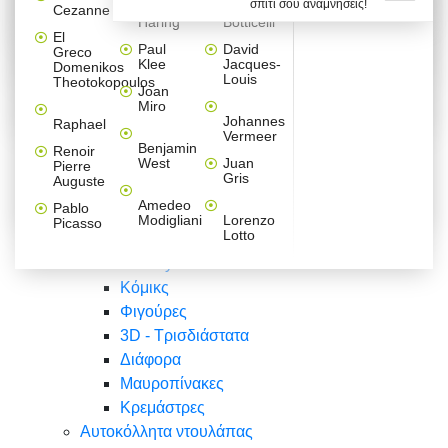
σπίτι σου αναμνήσεις!
Βαλεντίνου
Φράσεις
Keith
Sandro
Cezanne
ζωγράφοι
Ζωγραφική
ΑΥΤΟΚΟΛΛΗΤΑ ΠΡΙΖΑΣ
Haring
Botticelli
Αυτοκόλλητα τοίχου
Αγορίστικο
Συρταριέρες Malm Ikea
Λαβύρινθος
Ζωγραφική
Ελλάδα
Φύση
DIY
Mini
El
δωμάτιο
Set
Παιδικά
Διάφορα
Paul
David
Greco
Φύση
ΑΥΤΟΚΟΛΛΗΤΑ LAPTOP
Forex
Klee
Jacques-
Domenikos
Vintage
Φόντο
Ζώα
Διάφορα
Anime
Louis
Theotokopoulos
Κοριτσίστικο
Joan
Αναστημόμετρα
δωμάτιο
Κόμικς
Miro
Ελλάδα
Ζωγραφική
Δέντρα - Λουλούδια
Johannes
Raphael
Vermeer
Άνθρωποι
Ναυτικά
Benjamin
Renoir
Φαγητό
West
Juan
Pierre
Φράσεις
Gris
Auguste
Διάφορα
Ζώα
Φράσεις
Amedeo
Pablo
Σπορ
Modigliani
Lorenzo
Picasso
Lotto
Πόλεις
Banksy
Κόμικς
Φιγούρες
3D - Τρισδιάστατα
Διάφορα
Μαυροπίνακες
Κρεμάστρες
Αυτοκόλλητα ντουλάπας