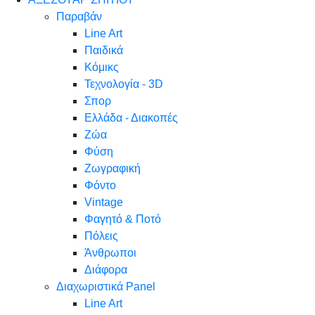
Παραβάν
Line Art
Παιδικά
Κόμικς
Τεχνολογία - 3D
Σπορ
Ελλάδα - Διακοπές
Ζώα
Φύση
Ζωγραφική
Φόντο
Vintage
Φαγητό & Ποτό
Πόλεις
Άνθρωποι
Διάφορα
Διαχωριστικά Panel
Line Art