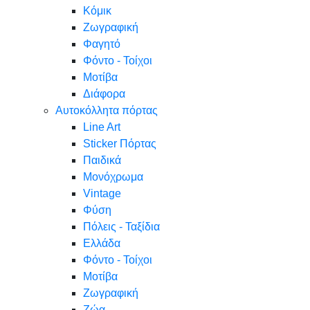
Κόμικ
Ζωγραφική
Φαγητό
Φόντο - Τοίχοι
Μοτίβα
Διάφορα
Αυτοκόλλητα πόρτας
Line Art
Sticker Πόρτας
Παιδικά
Μονόχρωμα
Vintage
Φύση
Πόλεις - Ταξίδια
Ελλάδα
Φόντο - Τοίχοι
Μοτίβα
Ζωγραφική
Ζώα