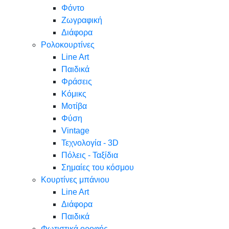
Φόντο
Ζωγραφική
Διάφορα
Ρολοκουρτίνες
Line Art
Παιδικά
Φράσεις
Κόμικς
Μοτίβα
Φύση
Vintage
Τεχνολογία - 3D
Πόλεις - Ταξίδια
Σημαίες του κόσμου
Κουρτίνες μπάνιου
Line Art
Διάφορα
Παιδικά
Φωτιστικά οροφής