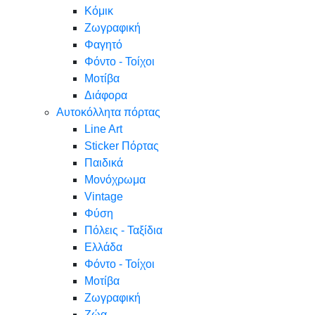
Κόμικ
Ζωγραφική
Φαγητό
Φόντο - Τοίχοι
Μοτίβα
Διάφορα
Αυτοκόλλητα πόρτας
Line Art
Sticker Πόρτας
Παιδικά
Μονόχρωμα
Vintage
Φύση
Πόλεις - Ταξίδια
Ελλάδα
Φόντο - Τοίχοι
Μοτίβα
Ζωγραφική
Ζώα