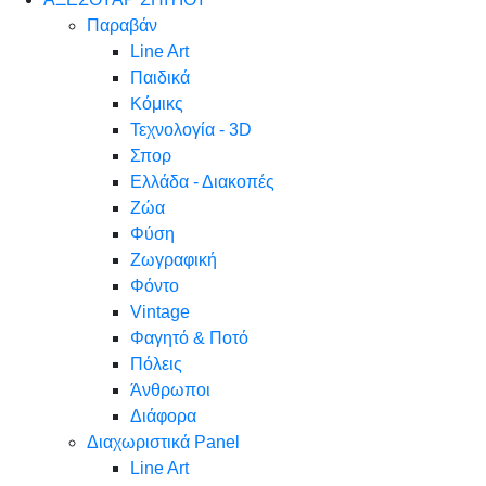
Παραβάν
Line Art
Παιδικά
Κόμικς
Τεχνολογία - 3D
Σπορ
Ελλάδα - Διακοπές
Ζώα
Φύση
Ζωγραφική
Φόντο
Vintage
Φαγητό & Ποτό
Πόλεις
Άνθρωποι
Διάφορα
Διαχωριστικά Panel
Line Art