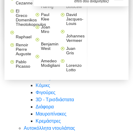
σπίτι σου αναμνήσεις!
Βαλεντίνου
Φράσεις
Keith
Sandro
Cezanne
ζωγράφοι
Ζωγραφική
ΑΥΤΟΚΟΛΛΗΤΑ ΠΡΙΖΑΣ
Haring
Botticelli
Αυτοκόλλητα τοίχου
Αγορίστικο
Συρταριέρες Malm Ikea
Λαβύρινθος
Ζωγραφική
Ελλάδα
Φύση
DIY
Mini
El
δωμάτιο
Set
Παιδικά
Διάφορα
Paul
David
Greco
Φύση
ΑΥΤΟΚΟΛΛΗΤΑ LAPTOP
Forex
Klee
Jacques-
Domenikos
Vintage
Φόντο
Ζώα
Διάφορα
Anime
Louis
Theotokopoulos
Κοριτσίστικο
Joan
Αναστημόμετρα
δωμάτιο
Κόμικς
Miro
Ελλάδα
Ζωγραφική
Δέντρα - Λουλούδια
Johannes
Raphael
Vermeer
Άνθρωποι
Ναυτικά
Benjamin
Renoir
Φαγητό
West
Juan
Pierre
Φράσεις
Gris
Auguste
Διάφορα
Ζώα
Φράσεις
Amedeo
Pablo
Σπορ
Modigliani
Lorenzo
Picasso
Lotto
Πόλεις
Banksy
Κόμικς
Φιγούρες
3D - Τρισδιάστατα
Διάφορα
Μαυροπίνακες
Κρεμάστρες
Αυτοκόλλητα ντουλάπας