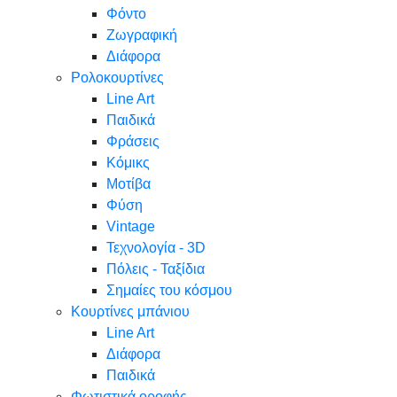
Φόντο
Ζωγραφική
Διάφορα
Ρολοκουρτίνες
Line Art
Παιδικά
Φράσεις
Κόμικς
Μοτίβα
Φύση
Vintage
Τεχνολογία - 3D
Πόλεις - Ταξίδια
Σημαίες του κόσμου
Κουρτίνες μπάνιου
Line Art
Διάφορα
Παιδικά
Φωτιστικά οροφής