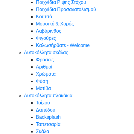
Παιχνίδια Ρίψης Στόχου
Παιχνίδια Προσανατολισμού
Κουτσό
Μουσική & Χορός
Λαβύρινθος
Φιγούρες
Καλωσήρθατε - Welcome
Αυτοκόλλητα σκάλας
Φράσεις
Αριθμοί
Χρώματα
Φύση
Μοτίβα
Αυτοκόλλητα πλακάκια
Τοίχου
Δαπέδου
Backsplash
Ταπετσαρία
Σκάλα