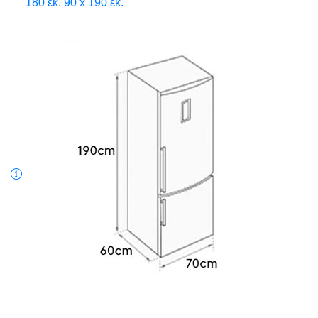
180 εκ.
90 x 190 εκ.