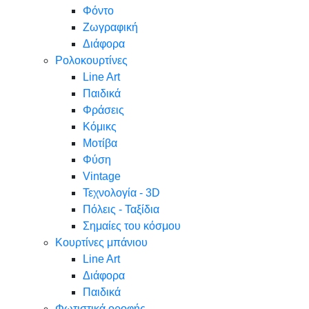
Φόντο
Ζωγραφική
Διάφορα
Ρολοκουρτίνες
Line Art
Παιδικά
Φράσεις
Κόμικς
Μοτίβα
Φύση
Vintage
Τεχνολογία - 3D
Πόλεις - Ταξίδια
Σημαίες του κόσμου
Κουρτίνες μπάνιου
Line Art
Διάφορα
Παιδικά
Φωτιστικά οροφής