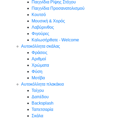
Παιχνίδια Ρίψης Στόχου
Παιχνίδια Προσανατολισμού
Κουτσό
Μουσική & Χορός
Λαβύρινθος
Φιγούρες
Καλωσήρθατε - Welcome
Αυτοκόλλητα σκάλας
Φράσεις
Αριθμοί
Χρώματα
Φύση
Μοτίβα
Αυτοκόλλητα πλακάκια
Τοίχου
Δαπέδου
Backsplash
Ταπετσαρία
Σκάλα