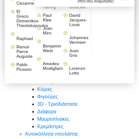
σπίτι σου αναμνήσεις!
Βαλεντίνου
Φράσεις
Keith
Sandro
Cezanne
ζωγράφοι
Ζωγραφική
ΑΥΤΟΚΟΛΛΗΤΑ ΠΡΙΖΑΣ
Haring
Botticelli
Αυτοκόλλητα τοίχου
Αγορίστικο
Συρταριέρες Malm Ikea
Λαβύρινθος
Ζωγραφική
Ελλάδα
Φύση
DIY
Mini
El
δωμάτιο
Set
Παιδικά
Διάφορα
Paul
David
Greco
Φύση
ΑΥΤΟΚΟΛΛΗΤΑ LAPTOP
Forex
Klee
Jacques-
Domenikos
Vintage
Φόντο
Ζώα
Διάφορα
Anime
Louis
Theotokopoulos
Κοριτσίστικο
Joan
Αναστημόμετρα
δωμάτιο
Κόμικς
Miro
Ελλάδα
Ζωγραφική
Δέντρα - Λουλούδια
Johannes
Raphael
Vermeer
Άνθρωποι
Ναυτικά
Benjamin
Renoir
Φαγητό
West
Juan
Pierre
Φράσεις
Gris
Auguste
Διάφορα
Ζώα
Φράσεις
Amedeo
Pablo
Σπορ
Modigliani
Lorenzo
Picasso
Lotto
Πόλεις
Banksy
Κόμικς
Φιγούρες
3D - Τρισδιάστατα
Διάφορα
Μαυροπίνακες
Κρεμάστρες
Αυτοκόλλητα ντουλάπας