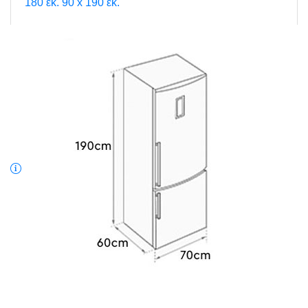
180 εκ.
90 x 190 εκ.