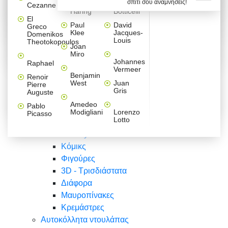
σπίτι σου αναμνήσεις!
Βαλεντίνου
Φράσεις
Keith
Sandro
Cezanne
ζωγράφοι
Ζωγραφική
ΑΥΤΟΚΟΛΛΗΤΑ ΠΡΙΖΑΣ
Haring
Botticelli
Αυτοκόλλητα τοίχου
Αγορίστικο
Συρταριέρες Malm Ikea
Λαβύρινθος
Ζωγραφική
Ελλάδα
Φύση
DIY
Mini
El
δωμάτιο
Set
Παιδικά
Διάφορα
Paul
David
Greco
Φύση
ΑΥΤΟΚΟΛΛΗΤΑ LAPTOP
Forex
Klee
Jacques-
Domenikos
Vintage
Φόντο
Ζώα
Διάφορα
Anime
Louis
Theotokopoulos
Κοριτσίστικο
Joan
Αναστημόμετρα
δωμάτιο
Κόμικς
Miro
Ελλάδα
Ζωγραφική
Δέντρα - Λουλούδια
Johannes
Raphael
Vermeer
Άνθρωποι
Ναυτικά
Benjamin
Renoir
Φαγητό
West
Juan
Pierre
Φράσεις
Gris
Auguste
Διάφορα
Ζώα
Φράσεις
Amedeo
Pablo
Σπορ
Modigliani
Lorenzo
Picasso
Lotto
Πόλεις
Banksy
Κόμικς
Φιγούρες
3D - Τρισδιάστατα
Διάφορα
Μαυροπίνακες
Κρεμάστρες
Αυτοκόλλητα ντουλάπας