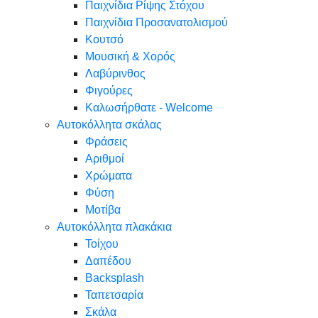
Παιχνίδια Ρίψης Στόχου
Παιχνίδια Προσανατολισμού
Κουτσό
Μουσική & Χορός
Λαβύρινθος
Φιγούρες
Καλωσήρθατε - Welcome
Αυτοκόλλητα σκάλας
Φράσεις
Αριθμοί
Χρώματα
Φύση
Μοτίβα
Αυτοκόλλητα πλακάκια
Τοίχου
Δαπέδου
Backsplash
Ταπετσαρία
Σκάλα