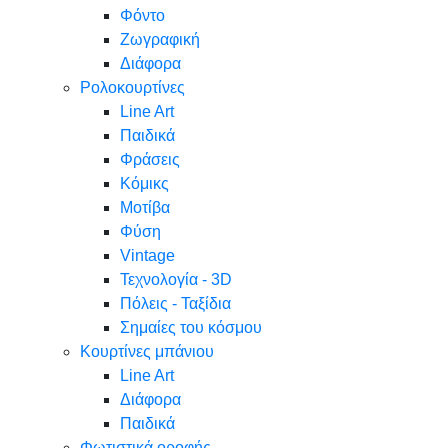
Φόντο
Ζωγραφική
Διάφορα
Ρολοκουρτίνες
Line Art
Παιδικά
Φράσεις
Κόμικς
Μοτίβα
Φύση
Vintage
Τεχνολογία - 3D
Πόλεις - Ταξίδια
Σημαίες του κόσμου
Κουρτίνες μπάνιου
Line Art
Διάφορα
Παιδικά
Φωτιστικά οροφής