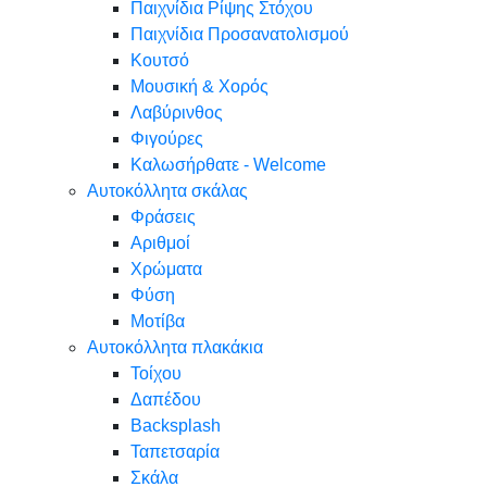
Παιχνίδια Ρίψης Στόχου
Παιχνίδια Προσανατολισμού
Κουτσό
Μουσική & Χορός
Λαβύρινθος
Φιγούρες
Καλωσήρθατε - Welcome
Αυτοκόλλητα σκάλας
Φράσεις
Αριθμοί
Χρώματα
Φύση
Μοτίβα
Αυτοκόλλητα πλακάκια
Τοίχου
Δαπέδου
Backsplash
Ταπετσαρία
Σκάλα