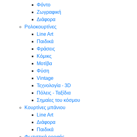
Φόντο
Ζωγραφική
Διάφορα
Ρολοκουρτίνες
Line Art
Παιδικά
Φράσεις
Κόμικς
Μοτίβα
Φύση
Vintage
Τεχνολογία - 3D
Πόλεις - Ταξίδια
Σημαίες του κόσμου
Κουρτίνες μπάνιου
Line Art
Διάφορα
Παιδικά
Φωτιστικά οροφής