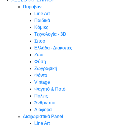
Παραβάν
Line Art
Παιδικά
Κόμικς
Τεχνολογία - 3D
Σπορ
Ελλάδα - Διακοπές
Ζώα
Φύση
Ζωγραφική
Φόντο
Vintage
Φαγητό & Ποτό
Πόλεις
Άνθρωποι
Διάφορα
Διαχωριστικά Panel
Line Art