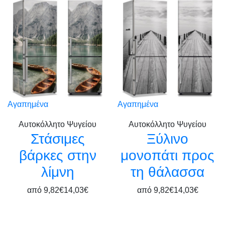
Αγαπημένα
Αγαπημένα
Αυτοκόλλητο Ψυγείου
Αυτοκόλλητο Ψυγείου
Στάσιμες
Ξύλινο
βάρκες στην
μονοπάτι προς
λίμνη
τη θάλασσα
από
9,82€
14,03€
από
9,82€
14,03€