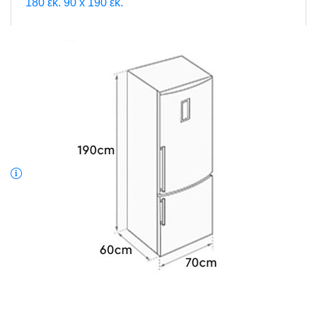
180 εκ.
90 x 190 εκ.