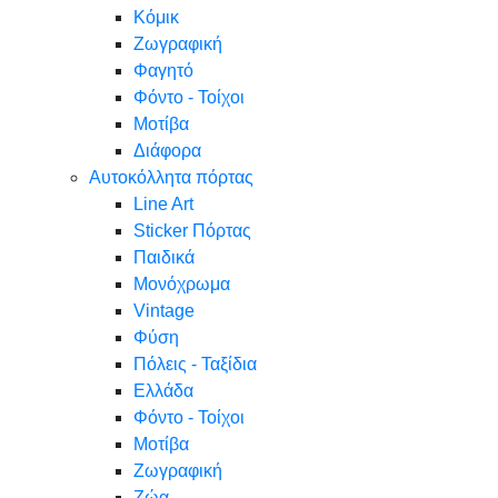
Κόμικ
Ζωγραφική
Φαγητό
Φόντο - Τοίχοι
Μοτίβα
Διάφορα
Αυτοκόλλητα πόρτας
Line Art
Sticker Πόρτας
Παιδικά
Μονόχρωμα
Vintage
Φύση
Πόλεις - Ταξίδια
Ελλάδα
Φόντο - Τοίχοι
Μοτίβα
Ζωγραφική
Ζώα