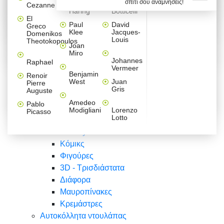
σπίτι σου αναμνήσεις!
Βαλεντίνου
Φράσεις
Keith
Sandro
Cezanne
ζωγράφοι
Ζωγραφική
ΑΥΤΟΚΟΛΛΗΤΑ ΠΡΙΖΑΣ
Haring
Botticelli
Αυτοκόλλητα τοίχου
Αγορίστικο
Συρταριέρες Malm Ikea
Λαβύρινθος
Ζωγραφική
Ελλάδα
Φύση
DIY
Mini
El
δωμάτιο
Set
Παιδικά
Διάφορα
Paul
David
Greco
Φύση
ΑΥΤΟΚΟΛΛΗΤΑ LAPTOP
Forex
Klee
Jacques-
Domenikos
Vintage
Φόντο
Ζώα
Διάφορα
Anime
Louis
Theotokopoulos
Κοριτσίστικο
Joan
Αναστημόμετρα
δωμάτιο
Κόμικς
Miro
Ελλάδα
Ζωγραφική
Δέντρα - Λουλούδια
Johannes
Raphael
Vermeer
Άνθρωποι
Ναυτικά
Benjamin
Renoir
Φαγητό
West
Juan
Pierre
Φράσεις
Gris
Auguste
Διάφορα
Ζώα
Φράσεις
Amedeo
Pablo
Σπορ
Modigliani
Lorenzo
Picasso
Lotto
Πόλεις
Banksy
Κόμικς
Φιγούρες
3D - Τρισδιάστατα
Διάφορα
Μαυροπίνακες
Κρεμάστρες
Αυτοκόλλητα ντουλάπας