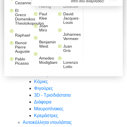
σπίτι σου αναμνήσεις!
Βαλεντίνου
Φράσεις
Keith
Sandro
Cezanne
ζωγράφοι
Ζωγραφική
ΑΥΤΟΚΟΛΛΗΤΑ ΠΡΙΖΑΣ
Haring
Botticelli
Αυτοκόλλητα τοίχου
Αγορίστικο
Συρταριέρες Malm Ikea
Λαβύρινθος
Ζωγραφική
Ελλάδα
Φύση
DIY
Mini
El
δωμάτιο
Set
Παιδικά
Διάφορα
Paul
David
Greco
Φύση
ΑΥΤΟΚΟΛΛΗΤΑ LAPTOP
Forex
Klee
Jacques-
Domenikos
Vintage
Φόντο
Ζώα
Διάφορα
Anime
Louis
Theotokopoulos
Κοριτσίστικο
Joan
Αναστημόμετρα
δωμάτιο
Κόμικς
Miro
Ελλάδα
Ζωγραφική
Δέντρα - Λουλούδια
Johannes
Raphael
Vermeer
Άνθρωποι
Ναυτικά
Benjamin
Renoir
Φαγητό
West
Juan
Pierre
Φράσεις
Gris
Auguste
Διάφορα
Ζώα
Φράσεις
Amedeo
Pablo
Σπορ
Modigliani
Lorenzo
Picasso
Lotto
Πόλεις
Banksy
Κόμικς
Φιγούρες
3D - Τρισδιάστατα
Διάφορα
Μαυροπίνακες
Κρεμάστρες
Αυτοκόλλητα ντουλάπας