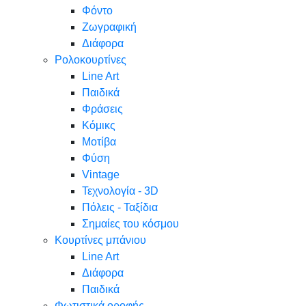
Φόντο
Ζωγραφική
Διάφορα
Ρολοκουρτίνες
Line Art
Παιδικά
Φράσεις
Κόμικς
Μοτίβα
Φύση
Vintage
Τεχνολογία - 3D
Πόλεις - Ταξίδια
Σημαίες του κόσμου
Κουρτίνες μπάνιου
Line Art
Διάφορα
Παιδικά
Φωτιστικά οροφής