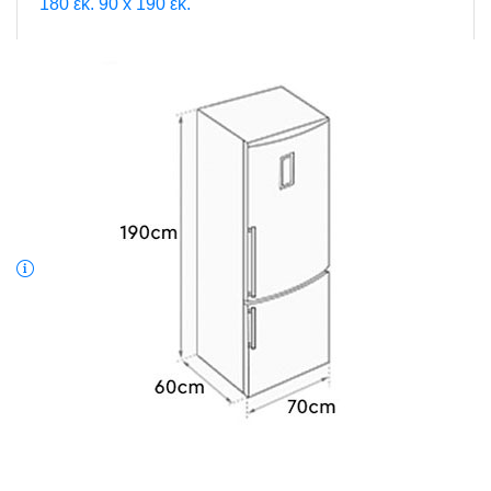
180 εκ.
90 x 190 εκ.