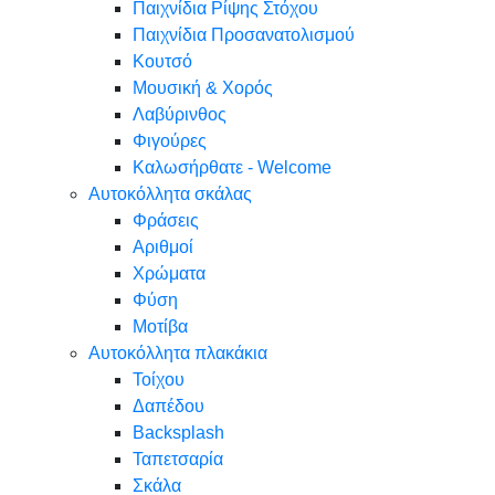
Παιχνίδια Ρίψης Στόχου
Παιχνίδια Προσανατολισμού
Κουτσό
Μουσική & Χορός
Λαβύρινθος
Φιγούρες
Καλωσήρθατε - Welcome
Αυτοκόλλητα σκάλας
Φράσεις
Αριθμοί
Χρώματα
Φύση
Μοτίβα
Αυτοκόλλητα πλακάκια
Τοίχου
Δαπέδου
Backsplash
Ταπετσαρία
Σκάλα