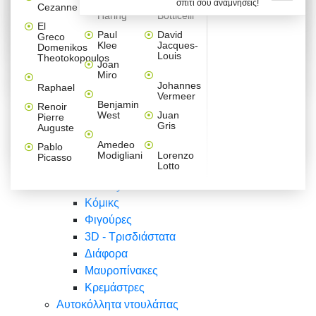
σπίτι σου αναμνήσεις!
Βαλεντίνου
Φράσεις
Keith
Sandro
Cezanne
ζωγράφοι
Ζωγραφική
ΑΥΤΟΚΟΛΛΗΤΑ ΠΡΙΖΑΣ
Haring
Botticelli
Αυτοκόλλητα τοίχου
Αγορίστικο
Συρταριέρες Malm Ikea
Λαβύρινθος
Ζωγραφική
Ελλάδα
Φύση
DIY
Mini
El
δωμάτιο
Set
Παιδικά
Διάφορα
Paul
David
Greco
Φύση
ΑΥΤΟΚΟΛΛΗΤΑ LAPTOP
Forex
Klee
Jacques-
Domenikos
Vintage
Φόντο
Ζώα
Διάφορα
Anime
Louis
Theotokopoulos
Κοριτσίστικο
Joan
Αναστημόμετρα
δωμάτιο
Κόμικς
Miro
Ελλάδα
Ζωγραφική
Δέντρα - Λουλούδια
Johannes
Raphael
Vermeer
Άνθρωποι
Ναυτικά
Benjamin
Renoir
Φαγητό
West
Juan
Pierre
Φράσεις
Gris
Auguste
Διάφορα
Ζώα
Φράσεις
Amedeo
Pablo
Σπορ
Modigliani
Lorenzo
Picasso
Lotto
Πόλεις
Banksy
Κόμικς
Φιγούρες
3D - Τρισδιάστατα
Διάφορα
Μαυροπίνακες
Κρεμάστρες
Αυτοκόλλητα ντουλάπας