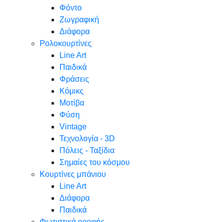
Φόντο
Ζωγραφική
Διάφορα
Ρολοκουρτίνες
Line Art
Παιδικά
Φράσεις
Κόμικς
Μοτίβα
Φύση
Vintage
Τεχνολογία - 3D
Πόλεις - Ταξίδια
Σημαίες του κόσμου
Κουρτίνες μπάνιου
Line Art
Διάφορα
Παιδικά
Φωτιστικά οροφής