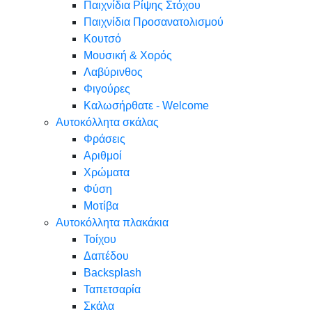
Παιχνίδια Ρίψης Στόχου
Παιχνίδια Προσανατολισμού
Κουτσό
Μουσική & Χορός
Λαβύρινθος
Φιγούρες
Καλωσήρθατε - Welcome
Αυτοκόλλητα σκάλας
Φράσεις
Αριθμοί
Χρώματα
Φύση
Μοτίβα
Αυτοκόλλητα πλακάκια
Τοίχου
Δαπέδου
Backsplash
Ταπετσαρία
Σκάλα