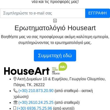
νέα και τις προσφορές μας!
ΕΓΓΡΑΦΗ
Ερωτηματολόγιό Houseart
Βοηθήστε μας να σας προσφέρουμε ακόμη καλύτερη εμπειρία,
συμπληρώνοντας το ερωτηματολόγιό μας.
Συμμετοχή εδώ
Ακτή Δυμαίων 10 & Ευμήλου, Γεωργίου Ολυμπίου,
Πάτρα, TK. 26222
(+30) 210.873.20.90
(από σταθερό - αστική
χρέωση)
(+30) 2610.24.25.25
(από σταθερό)
(+30) 6936.75.25.96
(από κινητό)