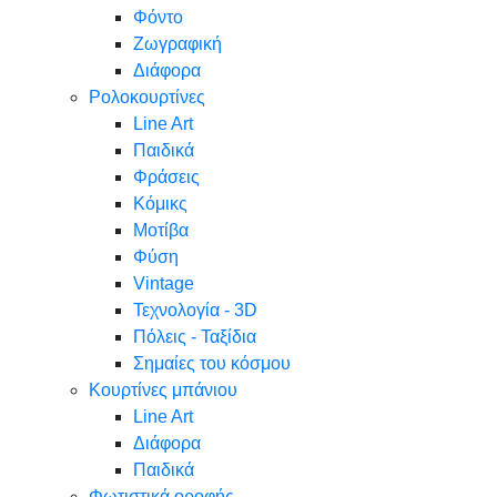
Φόντο
Ζωγραφική
Διάφορα
Ρολοκουρτίνες
Line Art
Παιδικά
Φράσεις
Κόμικς
Μοτίβα
Φύση
Vintage
Τεχνολογία - 3D
Πόλεις - Ταξίδια
Σημαίες του κόσμου
Κουρτίνες μπάνιου
Line Art
Διάφορα
Παιδικά
Φωτιστικά οροφής