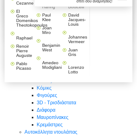
σπίτι σου αναμνήσεις!
Βαλεντίνου
Φράσεις
Keith
Sandro
Cezanne
ζωγράφοι
Ζωγραφική
ΑΥΤΟΚΟΛΛΗΤΑ ΠΡΙΖΑΣ
Haring
Botticelli
Αυτοκόλλητα τοίχου
Αγορίστικο
Συρταριέρες Malm Ikea
Λαβύρινθος
Ζωγραφική
Ελλάδα
Φύση
DIY
Mini
El
δωμάτιο
Set
Παιδικά
Διάφορα
Paul
David
Greco
Φύση
ΑΥΤΟΚΟΛΛΗΤΑ LAPTOP
Forex
Klee
Jacques-
Domenikos
Vintage
Φόντο
Ζώα
Διάφορα
Anime
Louis
Theotokopoulos
Κοριτσίστικο
Joan
Αναστημόμετρα
δωμάτιο
Κόμικς
Miro
Ελλάδα
Ζωγραφική
Δέντρα - Λουλούδια
Johannes
Raphael
Vermeer
Άνθρωποι
Ναυτικά
Benjamin
Renoir
Φαγητό
West
Juan
Pierre
Φράσεις
Gris
Auguste
Διάφορα
Ζώα
Φράσεις
Amedeo
Pablo
Σπορ
Modigliani
Lorenzo
Picasso
Lotto
Πόλεις
Banksy
Κόμικς
Φιγούρες
3D - Τρισδιάστατα
Διάφορα
Μαυροπίνακες
Κρεμάστρες
Αυτοκόλλητα ντουλάπας