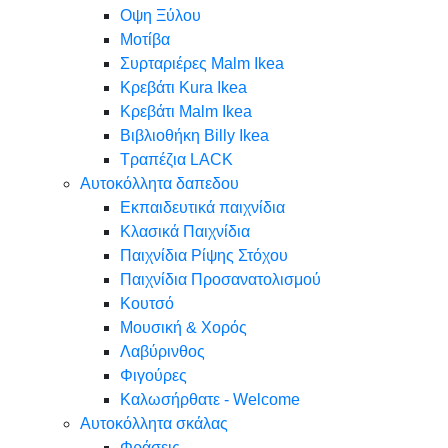
Oψη Ξύλου
Μοτίβα
Συρταριέρες Malm Ikea
Κρεβάτι Kura Ikea
Κρεβάτι Malm Ikea
Βιβλιοθήκη Billy Ikea
Τραπέζια LACK
Αυτοκόλλητα δαπεδου
Εκπαιδευτικά παιχνίδια
Κλασικά Παιχνίδια
Παιχνίδια Ρίψης Στόχου
Παιχνίδια Προσανατολισμού
Κουτσό
Μουσική & Χορός
Λαβύρινθος
Φιγούρες
Καλωσήρθατε - Welcome
Αυτοκόλλητα σκάλας
Φράσεις