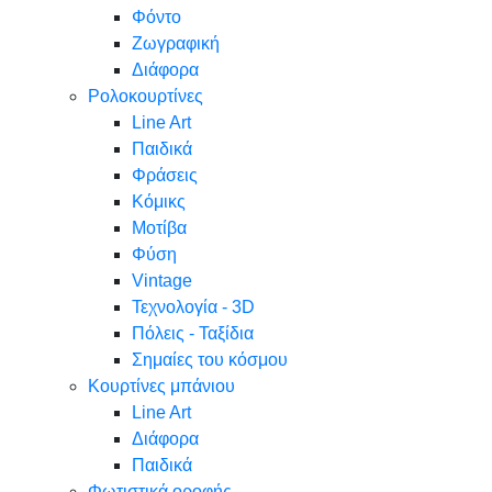
Φόντο
Ζωγραφική
Διάφορα
Ρολοκουρτίνες
Line Art
Παιδικά
Φράσεις
Κόμικς
Μοτίβα
Φύση
Vintage
Τεχνολογία - 3D
Πόλεις - Ταξίδια
Σημαίες του κόσμου
Κουρτίνες μπάνιου
Line Art
Διάφορα
Παιδικά
Φωτιστικά οροφής