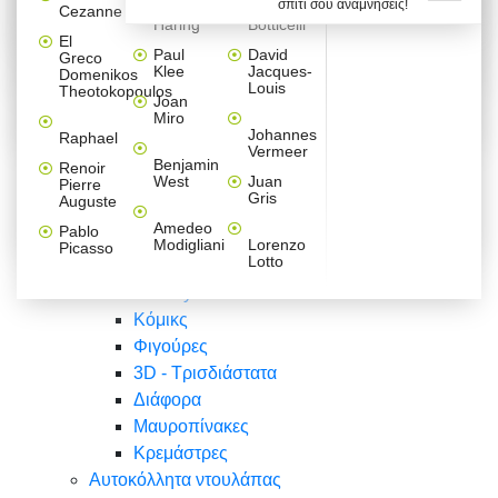
σπίτι σου αναμνήσεις!
Βαλεντίνου
Φράσεις
Keith
Sandro
Cezanne
ζωγράφοι
Ζωγραφική
ΑΥΤΟΚΟΛΛΗΤΑ ΠΡΙΖΑΣ
Haring
Botticelli
Αυτοκόλλητα τοίχου
Αγορίστικο
Συρταριέρες Malm Ikea
Λαβύρινθος
Ζωγραφική
Ελλάδα
Φύση
DIY
Mini
El
δωμάτιο
Set
Παιδικά
Διάφορα
Paul
David
Greco
Φύση
ΑΥΤΟΚΟΛΛΗΤΑ LAPTOP
Forex
Klee
Jacques-
Domenikos
Vintage
Φόντο
Ζώα
Διάφορα
Anime
Louis
Theotokopoulos
Κοριτσίστικο
Joan
Αναστημόμετρα
δωμάτιο
Κόμικς
Miro
Ελλάδα
Ζωγραφική
Δέντρα - Λουλούδια
Johannes
Raphael
Vermeer
Άνθρωποι
Ναυτικά
Benjamin
Renoir
Φαγητό
West
Juan
Pierre
Φράσεις
Gris
Auguste
Διάφορα
Ζώα
Φράσεις
Amedeo
Pablo
Σπορ
Modigliani
Lorenzo
Picasso
Lotto
Πόλεις
Banksy
Κόμικς
Φιγούρες
3D - Τρισδιάστατα
Διάφορα
Μαυροπίνακες
Κρεμάστρες
Αυτοκόλλητα ντουλάπας