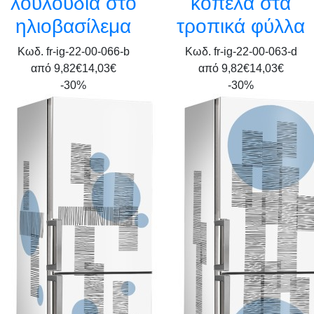
λουλούδια στο
κοπέλα στα
ηλιοβασίλεμα
τροπικά φύλλα
Κωδ. fr-ig-22-00-066-b
Κωδ. fr-ig-22-00-063-d
από
9,82€
14,03€
από
9,82€
14,03€
-30%
-30%