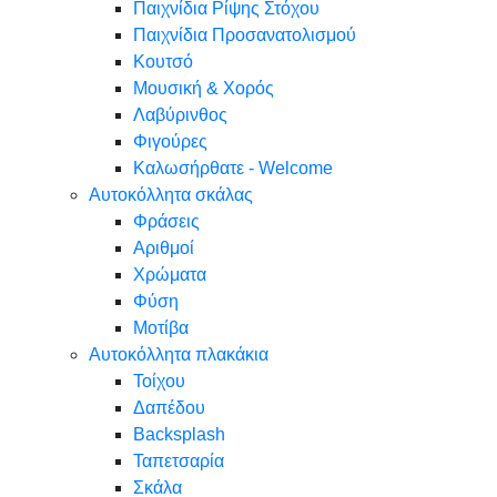
Παιχνίδια Ρίψης Στόχου
Παιχνίδια Προσανατολισμού
Κουτσό
Μουσική & Χορός
Λαβύρινθος
Φιγούρες
Καλωσήρθατε - Welcome
Αυτοκόλλητα σκάλας
Φράσεις
Αριθμοί
Χρώματα
Φύση
Μοτίβα
Αυτοκόλλητα πλακάκια
Τοίχου
Δαπέδου
Backsplash
Ταπετσαρία
Σκάλα