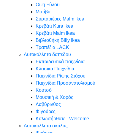
Oψη Ξύλου
Μοτίβα
Συρταριέρες Malm Ikea
Κρεβάτι Kura Ikea
Κρεβάτι Malm Ikea
Βιβλιοθήκη Billy Ikea
Τραπέζια LACK
Αυτοκόλλητα δαπεδου
Εκπαιδευτικά παιχνίδια
Κλασικά Παιχνίδια
Παιχνίδια Ρίψης Στόχου
Παιχνίδια Προσανατολισμού
Κουτσό
Μουσική & Χορός
Λαβύρινθος
Φιγούρες
Καλωσήρθατε - Welcome
Αυτοκόλλητα σκάλας
Φράσεις