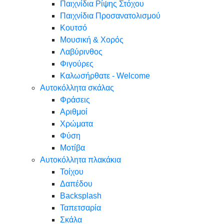
Παιχνίδια Ρίψης Στόχου
Παιχνίδια Προσανατολισμού
Κουτσό
Μουσική & Χορός
Λαβύρινθος
Φιγούρες
Καλωσήρθατε - Welcome
Αυτοκόλλητα σκάλας
Φράσεις
Αριθμοί
Χρώματα
Φύση
Μοτίβα
Αυτοκόλλητα πλακάκια
Τοίχου
Δαπέδου
Backsplash
Ταπετσαρία
Σκάλα