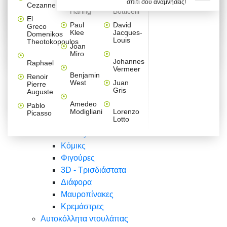
σπίτι σου αναμνήσεις!
Βαλεντίνου
Φράσεις
Keith
Sandro
Cezanne
ζωγράφοι
Ζωγραφική
ΑΥΤΟΚΟΛΛΗΤΑ ΠΡΙΖΑΣ
Haring
Botticelli
Αυτοκόλλητα τοίχου
Αγορίστικο
Συρταριέρες Malm Ikea
Λαβύρινθος
Ζωγραφική
Ελλάδα
Φύση
DIY
Mini
El
δωμάτιο
Set
Παιδικά
Διάφορα
Paul
David
Greco
Φύση
ΑΥΤΟΚΟΛΛΗΤΑ LAPTOP
Forex
Klee
Jacques-
Domenikos
Vintage
Φόντο
Ζώα
Διάφορα
Anime
Louis
Theotokopoulos
Κοριτσίστικο
Joan
Αναστημόμετρα
δωμάτιο
Κόμικς
Miro
Ελλάδα
Ζωγραφική
Δέντρα - Λουλούδια
Johannes
Raphael
Vermeer
Άνθρωποι
Ναυτικά
Benjamin
Renoir
Φαγητό
West
Juan
Pierre
Φράσεις
Gris
Auguste
Διάφορα
Ζώα
Φράσεις
Amedeo
Pablo
Σπορ
Modigliani
Lorenzo
Picasso
Lotto
Πόλεις
Banksy
Κόμικς
Φιγούρες
3D - Τρισδιάστατα
Διάφορα
Μαυροπίνακες
Κρεμάστρες
Αυτοκόλλητα ντουλάπας