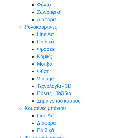
Φόντο
Ζωγραφική
Διάφορα
Ρολοκουρτίνες
Line Art
Παιδικά
Φράσεις
Κόμικς
Μοτίβα
Φύση
Vintage
Τεχνολογία - 3D
Πόλεις - Ταξίδια
Σημαίες του κόσμου
Κουρτίνες μπάνιου
Line Art
Διάφορα
Παιδικά
Φωτιστικά οροφής