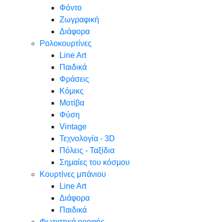
Φόντο
Ζωγραφική
Διάφορα
Ρολοκουρτίνες
Line Art
Παιδικά
Φράσεις
Κόμικς
Μοτίβα
Φύση
Vintage
Τεχνολογία - 3D
Πόλεις - Ταξίδια
Σημαίες του κόσμου
Κουρτίνες μπάνιου
Line Art
Διάφορα
Παιδικά
Φωτιστικά οροφής