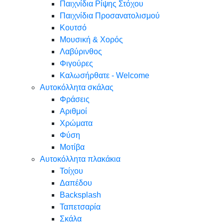
Παιχνίδια Ρίψης Στόχου
Παιχνίδια Προσανατολισμού
Κουτσό
Μουσική & Χορός
Λαβύρινθος
Φιγούρες
Καλωσήρθατε - Welcome
Αυτοκόλλητα σκάλας
Φράσεις
Αριθμοί
Χρώματα
Φύση
Μοτίβα
Αυτοκόλλητα πλακάκια
Τοίχου
Δαπέδου
Backsplash
Ταπετσαρία
Σκάλα