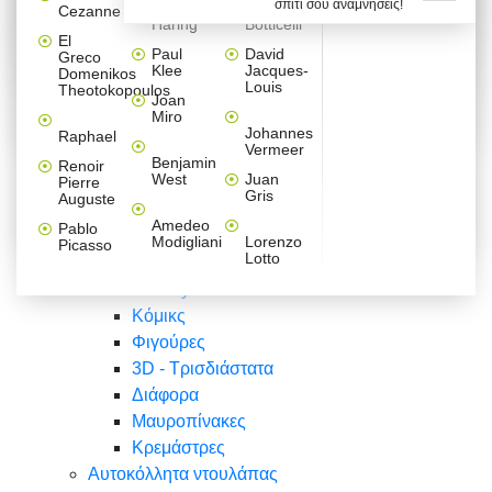
σπίτι σου αναμνήσεις!
Βαλεντίνου
Φράσεις
Keith
Sandro
Cezanne
ζωγράφοι
Ζωγραφική
ΑΥΤΟΚΟΛΛΗΤΑ ΠΡΙΖΑΣ
Haring
Botticelli
Αυτοκόλλητα τοίχου
Αγορίστικο
Συρταριέρες Malm Ikea
Λαβύρινθος
Ζωγραφική
Ελλάδα
Φύση
DIY
Mini
El
δωμάτιο
Set
Παιδικά
Διάφορα
Paul
David
Greco
Φύση
ΑΥΤΟΚΟΛΛΗΤΑ LAPTOP
Forex
Klee
Jacques-
Domenikos
Vintage
Φόντο
Ζώα
Διάφορα
Anime
Louis
Theotokopoulos
Κοριτσίστικο
Joan
Αναστημόμετρα
δωμάτιο
Κόμικς
Miro
Ελλάδα
Ζωγραφική
Δέντρα - Λουλούδια
Johannes
Raphael
Vermeer
Άνθρωποι
Ναυτικά
Benjamin
Renoir
Φαγητό
West
Juan
Pierre
Φράσεις
Gris
Auguste
Διάφορα
Ζώα
Φράσεις
Amedeo
Pablo
Σπορ
Modigliani
Lorenzo
Picasso
Lotto
Πόλεις
Banksy
Κόμικς
Φιγούρες
3D - Τρισδιάστατα
Διάφορα
Μαυροπίνακες
Κρεμάστρες
Αυτοκόλλητα ντουλάπας