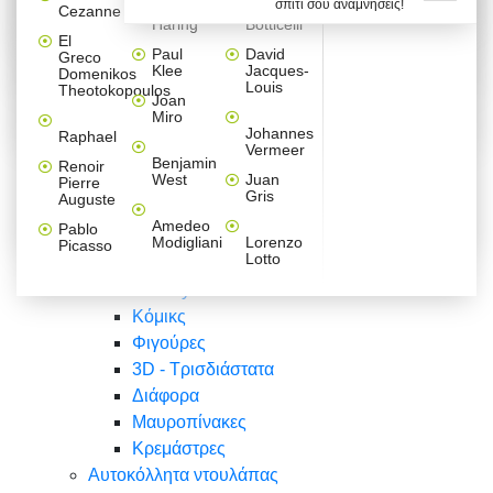
σπίτι σου αναμνήσεις!
Βαλεντίνου
Φράσεις
Keith
Sandro
Cezanne
ζωγράφοι
Ζωγραφική
ΑΥΤΟΚΟΛΛΗΤΑ ΠΡΙΖΑΣ
Haring
Botticelli
Αυτοκόλλητα τοίχου
Αγορίστικο
Συρταριέρες Malm Ikea
Λαβύρινθος
Ζωγραφική
Ελλάδα
Φύση
DIY
Mini
El
δωμάτιο
Set
Παιδικά
Διάφορα
Paul
David
Greco
Φύση
ΑΥΤΟΚΟΛΛΗΤΑ LAPTOP
Forex
Klee
Jacques-
Domenikos
Vintage
Φόντο
Ζώα
Διάφορα
Anime
Louis
Theotokopoulos
Κοριτσίστικο
Joan
Αναστημόμετρα
δωμάτιο
Κόμικς
Miro
Ελλάδα
Ζωγραφική
Δέντρα - Λουλούδια
Johannes
Raphael
Vermeer
Άνθρωποι
Ναυτικά
Benjamin
Renoir
Φαγητό
West
Juan
Pierre
Φράσεις
Gris
Auguste
Διάφορα
Ζώα
Φράσεις
Amedeo
Pablo
Σπορ
Modigliani
Lorenzo
Picasso
Lotto
Πόλεις
Banksy
Κόμικς
Φιγούρες
3D - Τρισδιάστατα
Διάφορα
Μαυροπίνακες
Κρεμάστρες
Αυτοκόλλητα ντουλάπας