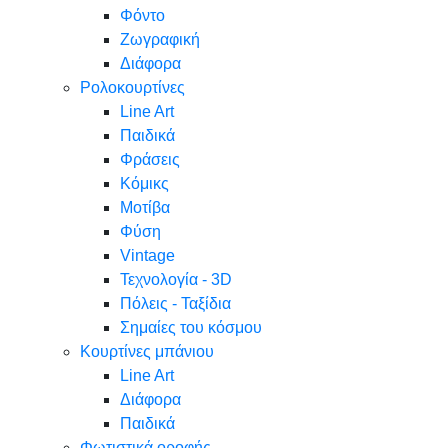
Φόντο
Ζωγραφική
Διάφορα
Ρολοκουρτίνες
Line Art
Παιδικά
Φράσεις
Κόμικς
Μοτίβα
Φύση
Vintage
Τεχνολογία - 3D
Πόλεις - Ταξίδια
Σημαίες του κόσμου
Κουρτίνες μπάνιου
Line Art
Διάφορα
Παιδικά
Φωτιστικά οροφής