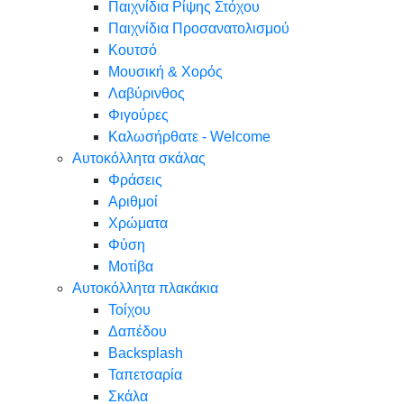
Παιχνίδια Ρίψης Στόχου
Παιχνίδια Προσανατολισμού
Κουτσό
Μουσική & Χορός
Λαβύρινθος
Φιγούρες
Καλωσήρθατε - Welcome
Αυτοκόλλητα σκάλας
Φράσεις
Αριθμοί
Χρώματα
Φύση
Μοτίβα
Αυτοκόλλητα πλακάκια
Τοίχου
Δαπέδου
Backsplash
Ταπετσαρία
Σκάλα