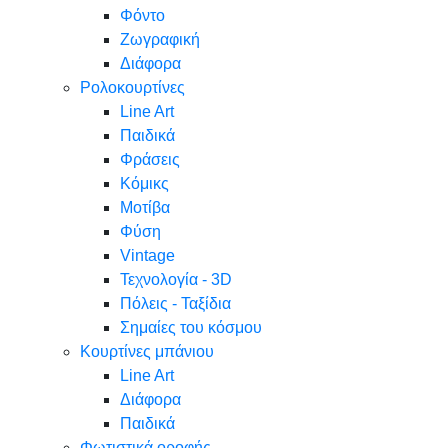
Φόντο
Ζωγραφική
Διάφορα
Ρολοκουρτίνες
Line Art
Παιδικά
Φράσεις
Κόμικς
Μοτίβα
Φύση
Vintage
Τεχνολογία - 3D
Πόλεις - Ταξίδια
Σημαίες του κόσμου
Κουρτίνες μπάνιου
Line Art
Διάφορα
Παιδικά
Φωτιστικά οροφής