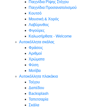
Παιχνίδια Ρίψης Στόχου
Παιχνίδια Προσανατολισμού
Κουτσό
Μουσική & Χορός
Λαβύρινθος
Φιγούρες
Καλωσήρθατε - Welcome
Αυτοκόλλητα σκάλας
Φράσεις
Αριθμοί
Χρώματα
Φύση
Μοτίβα
Αυτοκόλλητα πλακάκια
Τοίχου
Δαπέδου
Backsplash
Ταπετσαρία
Σκάλα