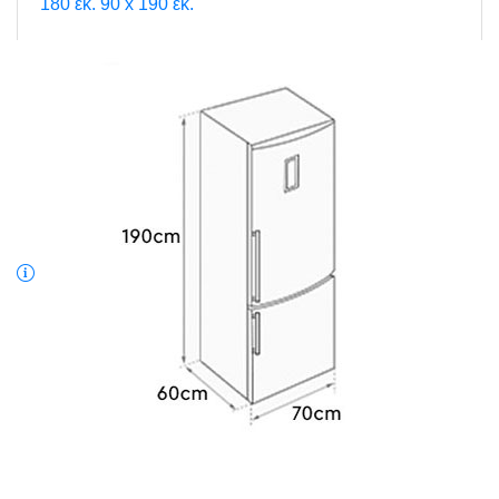
180 εκ.
90 x 190 εκ.