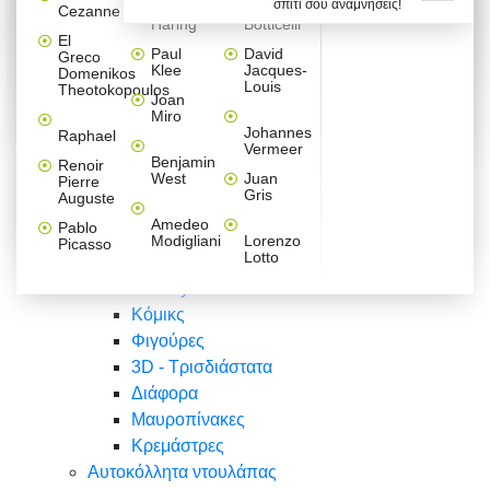
σπίτι σου αναμνήσεις!
Βαλεντίνου
Φράσεις
Keith
Sandro
Cezanne
ζωγράφοι
Ζωγραφική
ΑΥΤΟΚΟΛΛΗΤΑ ΠΡΙΖΑΣ
Haring
Botticelli
Αυτοκόλλητα τοίχου
Αγορίστικο
Συρταριέρες Malm Ikea
Λαβύρινθος
Ζωγραφική
Ελλάδα
Φύση
DIY
Mini
El
δωμάτιο
Set
Παιδικά
Διάφορα
Paul
David
Greco
Φύση
ΑΥΤΟΚΟΛΛΗΤΑ LAPTOP
Forex
Klee
Jacques-
Domenikos
Vintage
Φόντο
Ζώα
Διάφορα
Anime
Louis
Theotokopoulos
Κοριτσίστικο
Joan
Αναστημόμετρα
δωμάτιο
Κόμικς
Miro
Ελλάδα
Ζωγραφική
Δέντρα - Λουλούδια
Johannes
Raphael
Vermeer
Άνθρωποι
Ναυτικά
Benjamin
Renoir
Φαγητό
West
Juan
Pierre
Φράσεις
Gris
Auguste
Διάφορα
Ζώα
Φράσεις
Amedeo
Pablo
Σπορ
Modigliani
Lorenzo
Picasso
Lotto
Πόλεις
Banksy
Κόμικς
Φιγούρες
3D - Τρισδιάστατα
Διάφορα
Μαυροπίνακες
Κρεμάστρες
Αυτοκόλλητα ντουλάπας