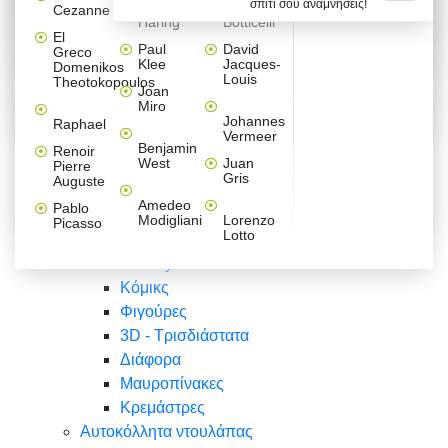
σπίτι σου αναμνήσεις!
Βαλεντίνου
Φράσεις
Keith
Sandro
Cezanne
ζωγράφοι
Ζωγραφική
ΑΥΤΟΚΟΛΛΗΤΑ ΠΡΙΖΑΣ
Haring
Botticelli
Αυτοκόλλητα τοίχου
Αγορίστικο
Συρταριέρες Malm Ikea
Λαβύρινθος
Ζωγραφική
Ελλάδα
Φύση
DIY
Mini
El
δωμάτιο
Set
Παιδικά
Διάφορα
Paul
David
Greco
Φύση
ΑΥΤΟΚΟΛΛΗΤΑ LAPTOP
Forex
Klee
Jacques-
Domenikos
Vintage
Φόντο
Ζώα
Διάφορα
Anime
Louis
Theotokopoulos
Κοριτσίστικο
Joan
Αναστημόμετρα
δωμάτιο
Κόμικς
Miro
Ελλάδα
Ζωγραφική
Δέντρα - Λουλούδια
Johannes
Raphael
Vermeer
Άνθρωποι
Ναυτικά
Benjamin
Renoir
Φαγητό
West
Juan
Pierre
Φράσεις
Gris
Auguste
Διάφορα
Ζώα
Φράσεις
Amedeo
Pablo
Σπορ
Modigliani
Lorenzo
Picasso
Lotto
Πόλεις
Banksy
Κόμικς
Φιγούρες
3D - Τρισδιάστατα
Διάφορα
Μαυροπίνακες
Κρεμάστρες
Αυτοκόλλητα ντουλάπας