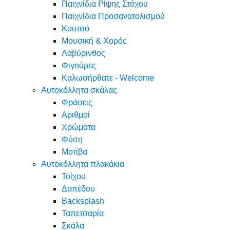
Παιχνίδια Ρίψης Στόχου
Παιχνίδια Προσανατολισμού
Κουτσό
Μουσική & Χορός
Λαβύρινθος
Φιγούρες
Καλωσήρθατε - Welcome
Αυτοκόλλητα σκάλας
Φράσεις
Αριθμοί
Χρώματα
Φύση
Μοτίβα
Αυτοκόλλητα πλακάκια
Τοίχου
Δαπέδου
Backsplash
Ταπετσαρία
Σκάλα