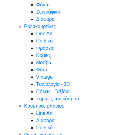
Φόντο
Ζωγραφική
Διάφορα
Ρολοκουρτίνες
Line Art
Παιδικά
Φράσεις
Κόμικς
Μοτίβα
Φύση
Vintage
Τεχνολογία - 3D
Πόλεις - Ταξίδια
Σημαίες του κόσμου
Κουρτίνες μπάνιου
Line Art
Διάφορα
Παιδικά
Φωτιστικά οροφής