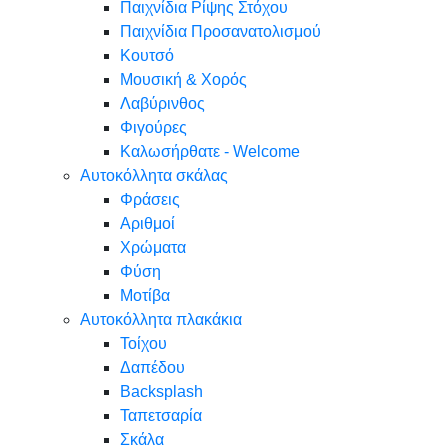
Παιχνίδια Ρίψης Στόχου
Παιχνίδια Προσανατολισμού
Κουτσό
Μουσική & Χορός
Λαβύρινθος
Φιγούρες
Καλωσήρθατε - Welcome
Αυτοκόλλητα σκάλας
Φράσεις
Αριθμοί
Χρώματα
Φύση
Μοτίβα
Αυτοκόλλητα πλακάκια
Τοίχου
Δαπέδου
Backsplash
Ταπετσαρία
Σκάλα