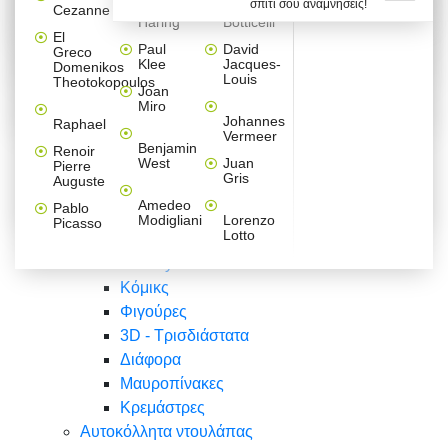
σπίτι σου αναμνήσεις!
Βαλεντίνου
Φράσεις
Keith
Sandro
Cezanne
ζωγράφοι
Ζωγραφική
ΑΥΤΟΚΟΛΛΗΤΑ ΠΡΙΖΑΣ
Haring
Botticelli
Αυτοκόλλητα τοίχου
Αγορίστικο
Συρταριέρες Malm Ikea
Λαβύρινθος
Ζωγραφική
Ελλάδα
Φύση
DIY
Mini
El
δωμάτιο
Set
Παιδικά
Διάφορα
Paul
David
Greco
Φύση
ΑΥΤΟΚΟΛΛΗΤΑ LAPTOP
Forex
Klee
Jacques-
Domenikos
Vintage
Φόντο
Ζώα
Διάφορα
Anime
Louis
Theotokopoulos
Κοριτσίστικο
Joan
Αναστημόμετρα
δωμάτιο
Κόμικς
Miro
Ελλάδα
Ζωγραφική
Δέντρα - Λουλούδια
Johannes
Raphael
Vermeer
Άνθρωποι
Ναυτικά
Benjamin
Renoir
Φαγητό
West
Juan
Pierre
Φράσεις
Gris
Auguste
Διάφορα
Ζώα
Φράσεις
Amedeo
Pablo
Σπορ
Modigliani
Lorenzo
Picasso
Lotto
Πόλεις
Banksy
Κόμικς
Φιγούρες
3D - Τρισδιάστατα
Διάφορα
Μαυροπίνακες
Κρεμάστρες
Αυτοκόλλητα ντουλάπας