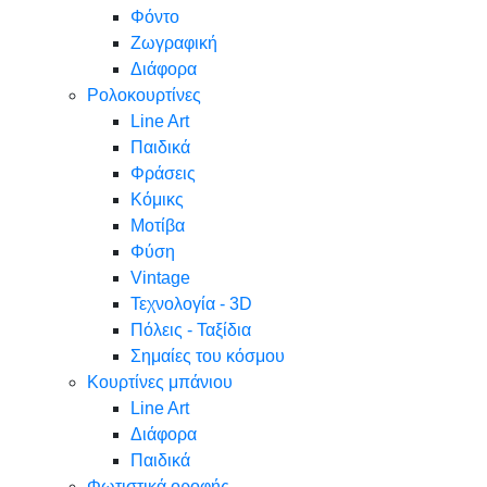
Φόντο
Ζωγραφική
Διάφορα
Ρολοκουρτίνες
Line Art
Παιδικά
Φράσεις
Κόμικς
Μοτίβα
Φύση
Vintage
Τεχνολογία - 3D
Πόλεις - Ταξίδια
Σημαίες του κόσμου
Κουρτίνες μπάνιου
Line Art
Διάφορα
Παιδικά
Φωτιστικά οροφής