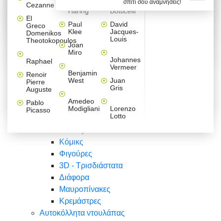
σπίτι σου αναμνήσεις!
Βαλεντίνου
Φράσεις
Keith
Sandro
Cezanne
ζωγράφοι
Ζωγραφική
ΑΥΤΟΚΟΛΛΗΤΑ ΠΡΙΖΑΣ
Haring
Botticelli
Αυτοκόλλητα τοίχου
Αγορίστικο
Συρταριέρες Malm Ikea
Λαβύρινθος
Ζωγραφική
Ελλάδα
Φύση
DIY
Mini
El
δωμάτιο
Set
Παιδικά
Διάφορα
Paul
David
Greco
Φύση
ΑΥΤΟΚΟΛΛΗΤΑ LAPTOP
Forex
Klee
Jacques-
Domenikos
Vintage
Φόντο
Ζώα
Διάφορα
Anime
Louis
Theotokopoulos
Κοριτσίστικο
Joan
Αναστημόμετρα
δωμάτιο
Κόμικς
Miro
Ελλάδα
Ζωγραφική
Δέντρα - Λουλούδια
Johannes
Raphael
Vermeer
Άνθρωποι
Ναυτικά
Benjamin
Renoir
Φαγητό
West
Juan
Pierre
Φράσεις
Gris
Auguste
Διάφορα
Ζώα
Φράσεις
Amedeo
Pablo
Σπορ
Modigliani
Lorenzo
Picasso
Lotto
Πόλεις
Banksy
Κόμικς
Φιγούρες
3D - Τρισδιάστατα
Διάφορα
Μαυροπίνακες
Κρεμάστρες
Αυτοκόλλητα ντουλάπας