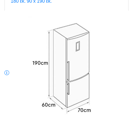
180 εκ.
90 x 190 εκ.