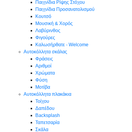
Παιχνίδια Ρίψης Στόχου
Παιχνίδια Προσανατολισμού
Κουτσό
Μουσική & Χορός
Λαβύρινθος
Φιγούρες
Καλωσήρθατε - Welcome
Αυτοκόλλητα σκάλας
Φράσεις
Αριθμοί
Χρώματα
Φύση
Μοτίβα
Αυτοκόλλητα πλακάκια
Τοίχου
Δαπέδου
Backsplash
Ταπετσαρία
Σκάλα