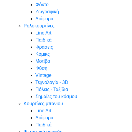
Φόντο
Ζωγραφική
Διάφορα
Ρολοκουρτίνες
Line Art
Παιδικά
Φράσεις
Κόμικς
Μοτίβα
Φύση
Vintage
Τεχνολογία - 3D
Πόλεις - Ταξίδια
Σημαίες του κόσμου
Κουρτίνες μπάνιου
Line Art
Διάφορα
Παιδικά
Φωτιστικά οροφής