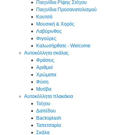
Παιχνίδια Ρίψης Στόχου
Παιχνίδια Προσανατολισμού
Κουτσό
Μουσική & Χορός
Λαβύρινθος
Φιγούρες
Καλωσήρθατε - Welcome
Αυτοκόλλητα σκάλας
Φράσεις
Αριθμοί
Χρώματα
Φύση
Μοτίβα
Αυτοκόλλητα πλακάκια
Τοίχου
Δαπέδου
Backsplash
Ταπετσαρία
Σκάλα