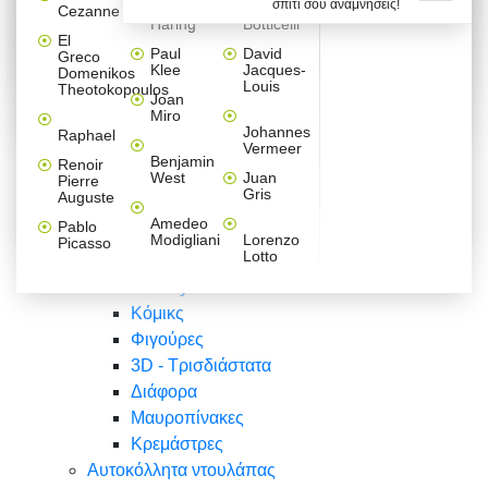
σπίτι σου αναμνήσεις!
Βαλεντίνου
Φράσεις
Keith
Sandro
Cezanne
ζωγράφοι
Ζωγραφική
ΑΥΤΟΚΟΛΛΗΤΑ ΠΡΙΖΑΣ
Haring
Botticelli
Αυτοκόλλητα τοίχου
Αγορίστικο
Συρταριέρες Malm Ikea
Λαβύρινθος
Ζωγραφική
Ελλάδα
Φύση
DIY
Mini
El
δωμάτιο
Set
Παιδικά
Διάφορα
Paul
David
Greco
Φύση
ΑΥΤΟΚΟΛΛΗΤΑ LAPTOP
Forex
Klee
Jacques-
Domenikos
Vintage
Φόντο
Ζώα
Διάφορα
Anime
Louis
Theotokopoulos
Κοριτσίστικο
Joan
Αναστημόμετρα
δωμάτιο
Κόμικς
Miro
Ελλάδα
Ζωγραφική
Δέντρα - Λουλούδια
Johannes
Raphael
Vermeer
Άνθρωποι
Ναυτικά
Benjamin
Renoir
Φαγητό
West
Juan
Pierre
Φράσεις
Gris
Auguste
Διάφορα
Ζώα
Φράσεις
Amedeo
Pablo
Σπορ
Modigliani
Lorenzo
Picasso
Lotto
Πόλεις
Banksy
Κόμικς
Φιγούρες
3D - Τρισδιάστατα
Διάφορα
Μαυροπίνακες
Κρεμάστρες
Αυτοκόλλητα ντουλάπας