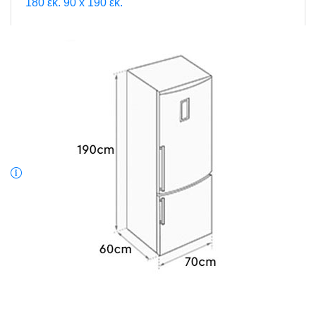
180 εκ.
90 x 190 εκ.