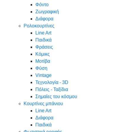
Φόντο
Ζωγραφική
Διάφορα
Ρολοκουρτίνες
Line Art
Παιδικά
Φράσεις
Κόμικς
Μοτίβα
Φύση
Vintage
Τεχνολογία - 3D
Πόλεις - Ταξίδια
Σημαίες του κόσμου
Κουρτίνες μπάνιου
Line Art
Διάφορα
Παιδικά
Φωτιστικά οροφής