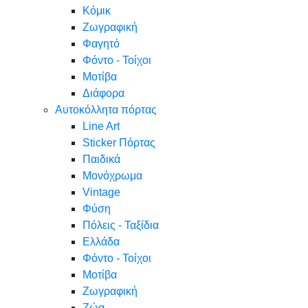
Κόμικ
Ζωγραφική
Φαγητό
Φόντο - Τοίχοι
Μοτίβα
Διάφορα
Αυτοκόλλητα πόρτας
Line Art
Sticker Πόρτας
Παιδικά
Μονόχρωμα
Vintage
Φύση
Πόλεις - Ταξίδια
Ελλάδα
Φόντο - Τοίχοι
Μοτίβα
Ζωγραφική
Ζώα