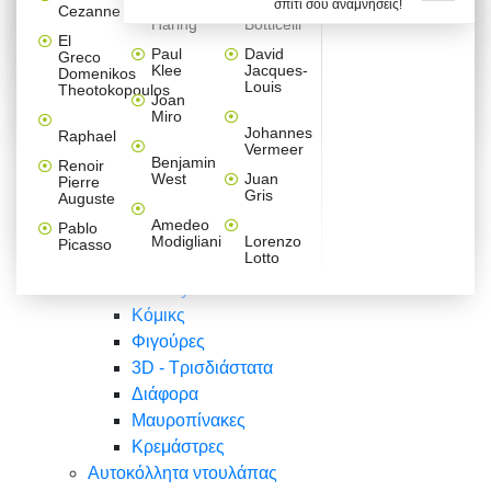
σπίτι σου αναμνήσεις!
Βαλεντίνου
Φράσεις
Keith
Sandro
Cezanne
ζωγράφοι
Ζωγραφική
ΑΥΤΟΚΟΛΛΗΤΑ ΠΡΙΖΑΣ
Haring
Botticelli
Αυτοκόλλητα τοίχου
Αγορίστικο
Συρταριέρες Malm Ikea
Λαβύρινθος
Ζωγραφική
Ελλάδα
Φύση
DIY
Mini
El
δωμάτιο
Set
Παιδικά
Διάφορα
Paul
David
Greco
Φύση
ΑΥΤΟΚΟΛΛΗΤΑ LAPTOP
Forex
Klee
Jacques-
Domenikos
Vintage
Φόντο
Ζώα
Διάφορα
Anime
Louis
Theotokopoulos
Κοριτσίστικο
Joan
Αναστημόμετρα
δωμάτιο
Κόμικς
Miro
Ελλάδα
Ζωγραφική
Δέντρα - Λουλούδια
Johannes
Raphael
Vermeer
Άνθρωποι
Ναυτικά
Benjamin
Renoir
Φαγητό
West
Juan
Pierre
Φράσεις
Gris
Auguste
Διάφορα
Ζώα
Φράσεις
Amedeo
Pablo
Σπορ
Modigliani
Lorenzo
Picasso
Lotto
Πόλεις
Banksy
Κόμικς
Φιγούρες
3D - Τρισδιάστατα
Διάφορα
Μαυροπίνακες
Κρεμάστρες
Αυτοκόλλητα ντουλάπας