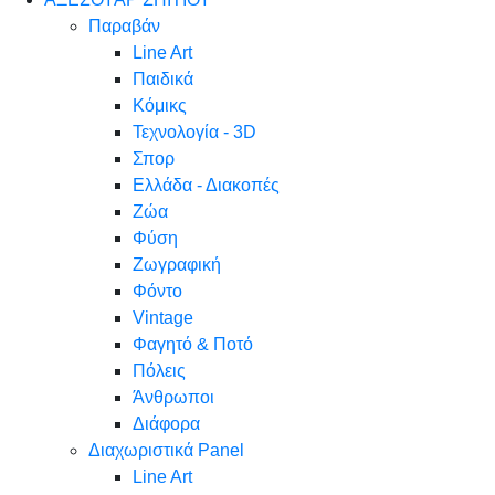
Παραβάν
Line Art
Παιδικά
Κόμικς
Τεχνολογία - 3D
Σπορ
Ελλάδα - Διακοπές
Ζώα
Φύση
Ζωγραφική
Φόντο
Vintage
Φαγητό & Ποτό
Πόλεις
Άνθρωποι
Διάφορα
Διαχωριστικά Panel
Line Art