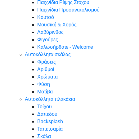
Παιχνίδια Ρίψης Στόχου
Παιχνίδια Προσανατολισμού
Κουτσό
Μουσική & Χορός
Λαβύρινθος
Φιγούρες
Καλωσήρθατε - Welcome
Αυτοκόλλητα σκάλας
Φράσεις
Αριθμοί
Χρώματα
Φύση
Μοτίβα
Αυτοκόλλητα πλακάκια
Τοίχου
Δαπέδου
Backsplash
Ταπετσαρία
Σκάλα