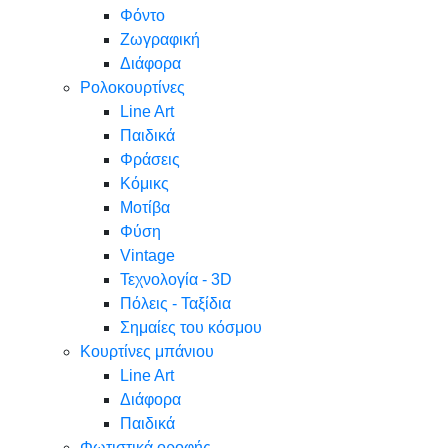
Φόντο
Ζωγραφική
Διάφορα
Ρολοκουρτίνες
Line Art
Παιδικά
Φράσεις
Κόμικς
Μοτίβα
Φύση
Vintage
Τεχνολογία - 3D
Πόλεις - Ταξίδια
Σημαίες του κόσμου
Κουρτίνες μπάνιου
Line Art
Διάφορα
Παιδικά
Φωτιστικά οροφής