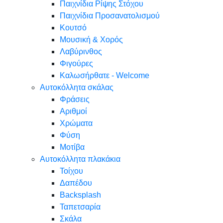
Παιχνίδια Ρίψης Στόχου
Παιχνίδια Προσανατολισμού
Κουτσό
Μουσική & Χορός
Λαβύρινθος
Φιγούρες
Καλωσήρθατε - Welcome
Αυτοκόλλητα σκάλας
Φράσεις
Αριθμοί
Χρώματα
Φύση
Μοτίβα
Αυτοκόλλητα πλακάκια
Τοίχου
Δαπέδου
Backsplash
Ταπετσαρία
Σκάλα