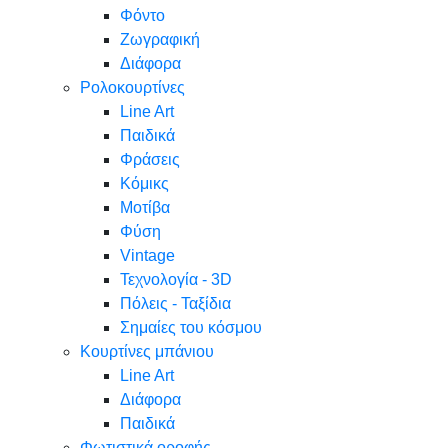
Φόντο
Ζωγραφική
Διάφορα
Ρολοκουρτίνες
Line Art
Παιδικά
Φράσεις
Κόμικς
Μοτίβα
Φύση
Vintage
Τεχνολογία - 3D
Πόλεις - Ταξίδια
Σημαίες του κόσμου
Κουρτίνες μπάνιου
Line Art
Διάφορα
Παιδικά
Φωτιστικά οροφής