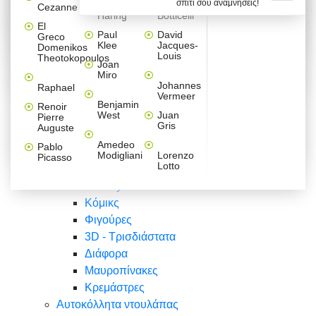
σπίτι σου αναμνήσεις!
Βαλεντίνου
Φράσεις
Keith
Sandro
Cezanne
ζωγράφοι
Ζωγραφική
ΑΥΤΟΚΟΛΛΗΤΑ ΠΡΙΖΑΣ
Haring
Botticelli
Αυτοκόλλητα τοίχου
Αγορίστικο
Συρταριέρες Malm Ikea
Λαβύρινθος
Ζωγραφική
Ελλάδα
Φύση
DIY
Mini
El
δωμάτιο
Set
Παιδικά
Διάφορα
Paul
David
Greco
Φύση
ΑΥΤΟΚΟΛΛΗΤΑ LAPTOP
Forex
Klee
Jacques-
Domenikos
Vintage
Φόντο
Ζώα
Διάφορα
Anime
Louis
Theotokopoulos
Κοριτσίστικο
Joan
Αναστημόμετρα
δωμάτιο
Κόμικς
Miro
Ελλάδα
Ζωγραφική
Δέντρα - Λουλούδια
Johannes
Raphael
Vermeer
Άνθρωποι
Ναυτικά
Benjamin
Renoir
Φαγητό
West
Juan
Pierre
Φράσεις
Gris
Auguste
Διάφορα
Ζώα
Φράσεις
Amedeo
Pablo
Σπορ
Modigliani
Lorenzo
Picasso
Lotto
Πόλεις
Banksy
Κόμικς
Φιγούρες
3D - Τρισδιάστατα
Διάφορα
Μαυροπίνακες
Κρεμάστρες
Αυτοκόλλητα ντουλάπας