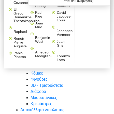
σπίτι σου αναμνήσεις!
Βαλεντίνου
Φράσεις
Keith
Sandro
Cezanne
ζωγράφοι
Ζωγραφική
ΑΥΤΟΚΟΛΛΗΤΑ ΠΡΙΖΑΣ
Haring
Botticelli
Αυτοκόλλητα τοίχου
Αγορίστικο
Συρταριέρες Malm Ikea
Λαβύρινθος
Ζωγραφική
Ελλάδα
Φύση
DIY
Mini
El
δωμάτιο
Set
Παιδικά
Διάφορα
Paul
David
Greco
Φύση
ΑΥΤΟΚΟΛΛΗΤΑ LAPTOP
Forex
Klee
Jacques-
Domenikos
Vintage
Φόντο
Ζώα
Διάφορα
Anime
Louis
Theotokopoulos
Κοριτσίστικο
Joan
Αναστημόμετρα
δωμάτιο
Κόμικς
Miro
Ελλάδα
Ζωγραφική
Δέντρα - Λουλούδια
Johannes
Raphael
Vermeer
Άνθρωποι
Ναυτικά
Benjamin
Renoir
Φαγητό
West
Juan
Pierre
Φράσεις
Gris
Auguste
Διάφορα
Ζώα
Φράσεις
Amedeo
Pablo
Σπορ
Modigliani
Lorenzo
Picasso
Lotto
Πόλεις
Banksy
Κόμικς
Φιγούρες
3D - Τρισδιάστατα
Διάφορα
Μαυροπίνακες
Κρεμάστρες
Αυτοκόλλητα ντουλάπας