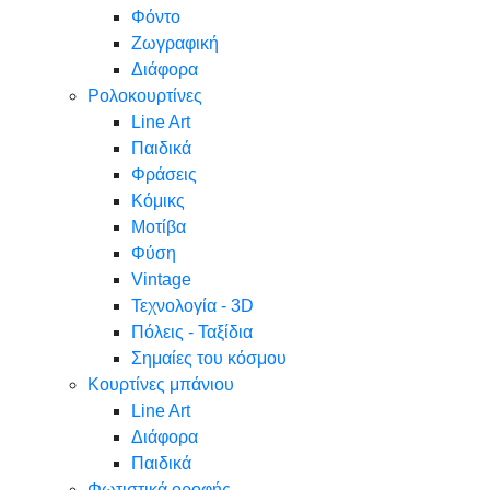
Φόντο
Ζωγραφική
Διάφορα
Ρολοκουρτίνες
Line Art
Παιδικά
Φράσεις
Κόμικς
Μοτίβα
Φύση
Vintage
Τεχνολογία - 3D
Πόλεις - Ταξίδια
Σημαίες του κόσμου
Κουρτίνες μπάνιου
Line Art
Διάφορα
Παιδικά
Φωτιστικά οροφής