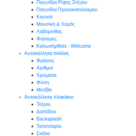
Παιχνίδια Ρίψης Στόχου
Παιχνίδια Προσανατολισμού
Κουτσό
Μουσική & Χορός
Λαβύρινθος
Φιγούρες
Καλωσήρθατε - Welcome
Αυτοκόλλητα σκάλας
Φράσεις
Αριθμοί
Χρώματα
Φύση
Μοτίβα
Αυτοκόλλητα πλακάκια
Τοίχου
Δαπέδου
Backsplash
Ταπετσαρία
Σκάλα