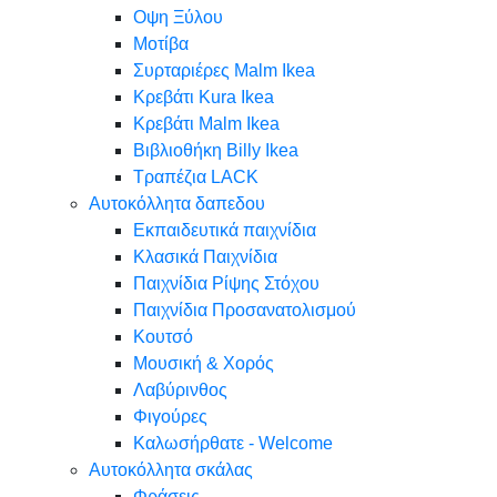
Oψη Ξύλου
Μοτίβα
Συρταριέρες Malm Ikea
Κρεβάτι Kura Ikea
Κρεβάτι Malm Ikea
Βιβλιοθήκη Billy Ikea
Τραπέζια LACK
Αυτοκόλλητα δαπεδου
Εκπαιδευτικά παιχνίδια
Κλασικά Παιχνίδια
Παιχνίδια Ρίψης Στόχου
Παιχνίδια Προσανατολισμού
Κουτσό
Μουσική & Χορός
Λαβύρινθος
Φιγούρες
Καλωσήρθατε - Welcome
Αυτοκόλλητα σκάλας
Φράσεις