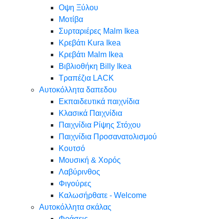
Oψη Ξύλου
Μοτίβα
Συρταριέρες Malm Ikea
Κρεβάτι Kura Ikea
Κρεβάτι Malm Ikea
Βιβλιοθήκη Billy Ikea
Τραπέζια LACK
Αυτοκόλλητα δαπεδου
Εκπαιδευτικά παιχνίδια
Κλασικά Παιχνίδια
Παιχνίδια Ρίψης Στόχου
Παιχνίδια Προσανατολισμού
Κουτσό
Μουσική & Χορός
Λαβύρινθος
Φιγούρες
Καλωσήρθατε - Welcome
Αυτοκόλλητα σκάλας
Φράσεις