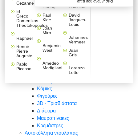
σπίτι σου αναμνήσεις!
Βαλεντίνου
Φράσεις
Keith
Sandro
Cezanne
ζωγράφοι
Ζωγραφική
ΑΥΤΟΚΟΛΛΗΤΑ ΠΡΙΖΑΣ
Haring
Botticelli
Αυτοκόλλητα τοίχου
Αγορίστικο
Συρταριέρες Malm Ikea
Λαβύρινθος
Ζωγραφική
Ελλάδα
Φύση
DIY
Mini
El
δωμάτιο
Set
Παιδικά
Διάφορα
Paul
David
Greco
Φύση
ΑΥΤΟΚΟΛΛΗΤΑ LAPTOP
Forex
Klee
Jacques-
Domenikos
Vintage
Φόντο
Ζώα
Διάφορα
Anime
Louis
Theotokopoulos
Κοριτσίστικο
Joan
Αναστημόμετρα
δωμάτιο
Κόμικς
Miro
Ελλάδα
Ζωγραφική
Δέντρα - Λουλούδια
Johannes
Raphael
Vermeer
Άνθρωποι
Ναυτικά
Benjamin
Renoir
Φαγητό
West
Juan
Pierre
Φράσεις
Gris
Auguste
Διάφορα
Ζώα
Φράσεις
Amedeo
Pablo
Σπορ
Modigliani
Lorenzo
Picasso
Lotto
Πόλεις
Banksy
Κόμικς
Φιγούρες
3D - Τρισδιάστατα
Διάφορα
Μαυροπίνακες
Κρεμάστρες
Αυτοκόλλητα ντουλάπας