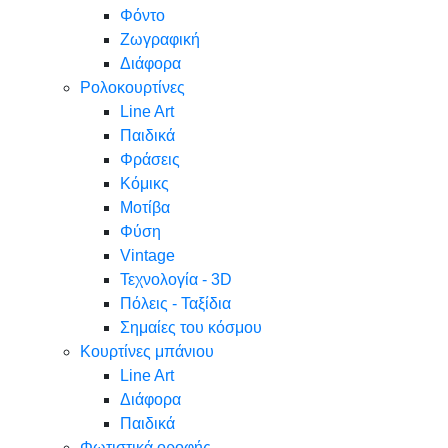
Φόντο
Ζωγραφική
Διάφορα
Ρολοκουρτίνες
Line Art
Παιδικά
Φράσεις
Κόμικς
Μοτίβα
Φύση
Vintage
Τεχνολογία - 3D
Πόλεις - Ταξίδια
Σημαίες του κόσμου
Κουρτίνες μπάνιου
Line Art
Διάφορα
Παιδικά
Φωτιστικά οροφής