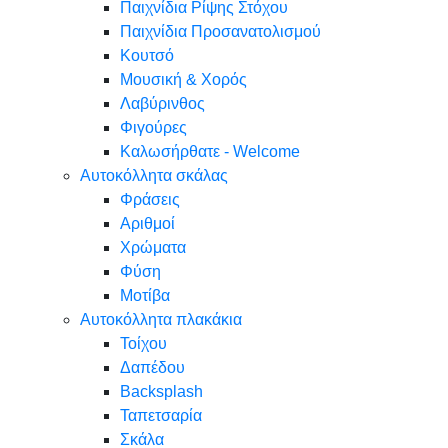
Παιχνίδια Ρίψης Στόχου
Παιχνίδια Προσανατολισμού
Κουτσό
Μουσική & Χορός
Λαβύρινθος
Φιγούρες
Καλωσήρθατε - Welcome
Αυτοκόλλητα σκάλας
Φράσεις
Αριθμοί
Χρώματα
Φύση
Μοτίβα
Αυτοκόλλητα πλακάκια
Τοίχου
Δαπέδου
Backsplash
Ταπετσαρία
Σκάλα