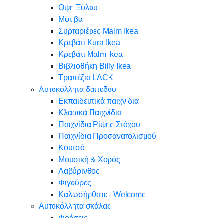
Oψη Ξύλου
Μοτίβα
Συρταριέρες Malm Ikea
Κρεβάτι Kura Ikea
Κρεβάτι Malm Ikea
Βιβλιοθήκη Billy Ikea
Τραπέζια LACK
Αυτοκόλλητα δαπεδου
Εκπαιδευτικά παιχνίδια
Κλασικά Παιχνίδια
Παιχνίδια Ρίψης Στόχου
Παιχνίδια Προσανατολισμού
Κουτσό
Μουσική & Χορός
Λαβύρινθος
Φιγούρες
Καλωσήρθατε - Welcome
Αυτοκόλλητα σκάλας
Φράσεις