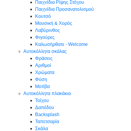
Παιχνίδια Ρίψης Στόχου
Παιχνίδια Προσανατολισμού
Κουτσό
Μουσική & Χορός
Λαβύρινθος
Φιγούρες
Καλωσήρθατε - Welcome
Αυτοκόλλητα σκάλας
Φράσεις
Αριθμοί
Χρώματα
Φύση
Μοτίβα
Αυτοκόλλητα πλακάκια
Τοίχου
Δαπέδου
Backsplash
Ταπετσαρία
Σκάλα