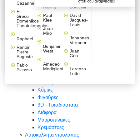
σπίτι σου αναμνήσεις!
Βαλεντίνου
Φράσεις
Keith
Sandro
Cezanne
ζωγράφοι
Ζωγραφική
ΑΥΤΟΚΟΛΛΗΤΑ ΠΡΙΖΑΣ
Haring
Botticelli
Αυτοκόλλητα τοίχου
Αγορίστικο
Συρταριέρες Malm Ikea
Λαβύρινθος
Ζωγραφική
Ελλάδα
Φύση
DIY
Mini
El
δωμάτιο
Set
Παιδικά
Διάφορα
Paul
David
Greco
Φύση
ΑΥΤΟΚΟΛΛΗΤΑ LAPTOP
Forex
Klee
Jacques-
Domenikos
Vintage
Φόντο
Ζώα
Διάφορα
Anime
Louis
Theotokopoulos
Κοριτσίστικο
Joan
Αναστημόμετρα
δωμάτιο
Κόμικς
Miro
Ελλάδα
Ζωγραφική
Δέντρα - Λουλούδια
Johannes
Raphael
Vermeer
Άνθρωποι
Ναυτικά
Benjamin
Renoir
Φαγητό
West
Juan
Pierre
Φράσεις
Gris
Auguste
Διάφορα
Ζώα
Φράσεις
Amedeo
Pablo
Σπορ
Modigliani
Lorenzo
Picasso
Lotto
Πόλεις
Banksy
Κόμικς
Φιγούρες
3D - Τρισδιάστατα
Διάφορα
Μαυροπίνακες
Κρεμάστρες
Αυτοκόλλητα ντουλάπας