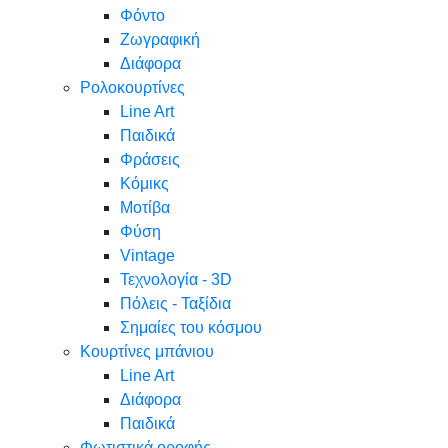
Φόντο
Ζωγραφική
Διάφορα
Ρολοκουρτίνες
Line Art
Παιδικά
Φράσεις
Κόμικς
Μοτίβα
Φύση
Vintage
Τεχνολογία - 3D
Πόλεις - Ταξίδια
Σημαίες του κόσμου
Κουρτίνες μπάνιου
Line Art
Διάφορα
Παιδικά
Φωτιστικά οροφής