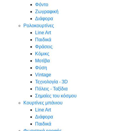
Φόντο
Ζωγραφική
Διάφορα
Ρολοκουρτίνες
Line Art
Παιδικά
Φράσεις
Κόμικς
Μοτίβα
Φύση
Vintage
Τεχνολογία - 3D
Πόλεις - Ταξίδια
Σημαίες του κόσμου
Κουρτίνες μπάνιου
Line Art
Διάφορα
Παιδικά
Φωτιστικά οροφής