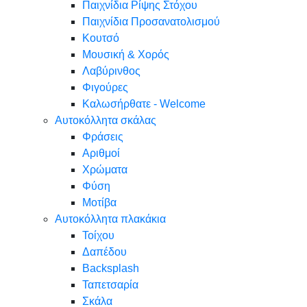
Παιχνίδια Ρίψης Στόχου
Παιχνίδια Προσανατολισμού
Κουτσό
Μουσική & Χορός
Λαβύρινθος
Φιγούρες
Καλωσήρθατε - Welcome
Αυτοκόλλητα σκάλας
Φράσεις
Αριθμοί
Χρώματα
Φύση
Μοτίβα
Αυτοκόλλητα πλακάκια
Τοίχου
Δαπέδου
Backsplash
Ταπετσαρία
Σκάλα