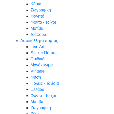
Κόμικ
Ζωγραφική
Φαγητό
Φόντο - Τοίχοι
Μοτίβα
Διάφορα
Αυτοκόλλητα πόρτας
Line Art
Sticker Πόρτας
Παιδικά
Μονόχρωμα
Vintage
Φύση
Πόλεις - Ταξίδια
Ελλάδα
Φόντο - Τοίχοι
Μοτίβα
Ζωγραφική
Ζώα