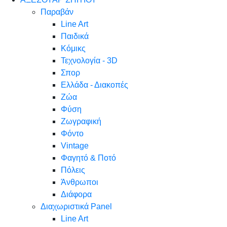
Παραβάν
Line Art
Παιδικά
Κόμικς
Τεχνολογία - 3D
Σπορ
Ελλάδα - Διακοπές
Ζώα
Φύση
Ζωγραφική
Φόντο
Vintage
Φαγητό & Ποτό
Πόλεις
Άνθρωποι
Διάφορα
Διαχωριστικά Panel
Line Art