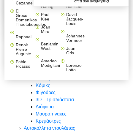
σπίτι σου αναμνήσεις!
Βαλεντίνου
Φράσεις
Keith
Sandro
Cezanne
ζωγράφοι
Ζωγραφική
ΑΥΤΟΚΟΛΛΗΤΑ ΠΡΙΖΑΣ
Haring
Botticelli
Αυτοκόλλητα τοίχου
Αγορίστικο
Συρταριέρες Malm Ikea
Λαβύρινθος
Ζωγραφική
Ελλάδα
Φύση
DIY
Mini
El
δωμάτιο
Set
Παιδικά
Διάφορα
Paul
David
Greco
Φύση
ΑΥΤΟΚΟΛΛΗΤΑ LAPTOP
Forex
Klee
Jacques-
Domenikos
Vintage
Φόντο
Ζώα
Διάφορα
Anime
Louis
Theotokopoulos
Κοριτσίστικο
Joan
Αναστημόμετρα
δωμάτιο
Κόμικς
Miro
Ελλάδα
Ζωγραφική
Δέντρα - Λουλούδια
Johannes
Raphael
Vermeer
Άνθρωποι
Ναυτικά
Benjamin
Renoir
Φαγητό
West
Juan
Pierre
Φράσεις
Gris
Auguste
Διάφορα
Ζώα
Φράσεις
Amedeo
Pablo
Σπορ
Modigliani
Lorenzo
Picasso
Lotto
Πόλεις
Banksy
Κόμικς
Φιγούρες
3D - Τρισδιάστατα
Διάφορα
Μαυροπίνακες
Κρεμάστρες
Αυτοκόλλητα ντουλάπας