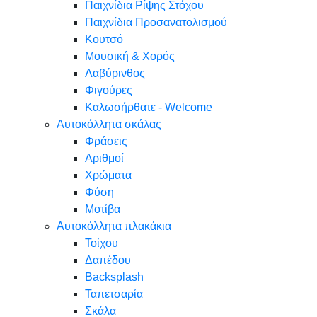
Παιχνίδια Ρίψης Στόχου
Παιχνίδια Προσανατολισμού
Κουτσό
Μουσική & Χορός
Λαβύρινθος
Φιγούρες
Καλωσήρθατε - Welcome
Αυτοκόλλητα σκάλας
Φράσεις
Αριθμοί
Χρώματα
Φύση
Μοτίβα
Αυτοκόλλητα πλακάκια
Τοίχου
Δαπέδου
Backsplash
Ταπετσαρία
Σκάλα