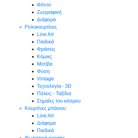
Φόντο
Ζωγραφική
Διάφορα
Ρολοκουρτίνες
Line Art
Παιδικά
Φράσεις
Κόμικς
Μοτίβα
Φύση
Vintage
Τεχνολογία - 3D
Πόλεις - Ταξίδια
Σημαίες του κόσμου
Κουρτίνες μπάνιου
Line Art
Διάφορα
Παιδικά
Φωτιστικά οροφής