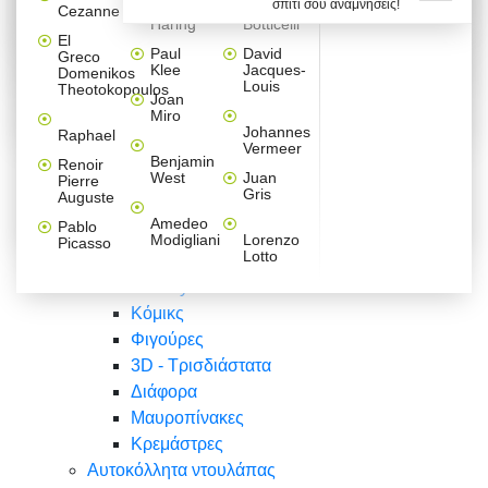
σπίτι σου αναμνήσεις!
Βαλεντίνου
Φράσεις
Keith
Sandro
Cezanne
ζωγράφοι
Ζωγραφική
ΑΥΤΟΚΟΛΛΗΤΑ ΠΡΙΖΑΣ
Haring
Botticelli
Αυτοκόλλητα τοίχου
Αγορίστικο
Συρταριέρες Malm Ikea
Λαβύρινθος
Ζωγραφική
Ελλάδα
Φύση
DIY
Mini
El
δωμάτιο
Set
Παιδικά
Διάφορα
Paul
David
Greco
Φύση
ΑΥΤΟΚΟΛΛΗΤΑ LAPTOP
Forex
Klee
Jacques-
Domenikos
Vintage
Φόντο
Ζώα
Διάφορα
Anime
Louis
Theotokopoulos
Κοριτσίστικο
Joan
Αναστημόμετρα
δωμάτιο
Κόμικς
Miro
Ελλάδα
Ζωγραφική
Δέντρα - Λουλούδια
Johannes
Raphael
Vermeer
Άνθρωποι
Ναυτικά
Benjamin
Renoir
Φαγητό
West
Juan
Pierre
Φράσεις
Gris
Auguste
Διάφορα
Ζώα
Φράσεις
Amedeo
Pablo
Σπορ
Modigliani
Lorenzo
Picasso
Lotto
Πόλεις
Banksy
Κόμικς
Φιγούρες
3D - Τρισδιάστατα
Διάφορα
Μαυροπίνακες
Κρεμάστρες
Αυτοκόλλητα ντουλάπας