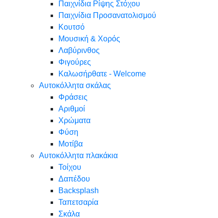
Παιχνίδια Ρίψης Στόχου
Παιχνίδια Προσανατολισμού
Κουτσό
Μουσική & Χορός
Λαβύρινθος
Φιγούρες
Καλωσήρθατε - Welcome
Αυτοκόλλητα σκάλας
Φράσεις
Αριθμοί
Χρώματα
Φύση
Μοτίβα
Αυτοκόλλητα πλακάκια
Τοίχου
Δαπέδου
Backsplash
Ταπετσαρία
Σκάλα