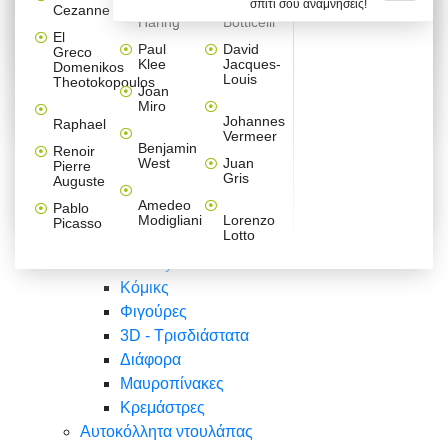
σπίτι σου αναμνήσεις!
Βαλεντίνου
Φράσεις
Keith
Sandro
Cezanne
ζωγράφοι
Ζωγραφική
ΑΥΤΟΚΟΛΛΗΤΑ ΠΡΙΖΑΣ
Haring
Botticelli
Αυτοκόλλητα τοίχου
Αγορίστικο
Συρταριέρες Malm Ikea
Λαβύρινθος
Ζωγραφική
Ελλάδα
Φύση
DIY
Mini
El
δωμάτιο
Set
Παιδικά
Διάφορα
Paul
David
Greco
Φύση
ΑΥΤΟΚΟΛΛΗΤΑ LAPTOP
Forex
Klee
Jacques-
Domenikos
Vintage
Φόντο
Ζώα
Διάφορα
Anime
Louis
Theotokopoulos
Κοριτσίστικο
Joan
Αναστημόμετρα
δωμάτιο
Κόμικς
Miro
Ελλάδα
Ζωγραφική
Δέντρα - Λουλούδια
Johannes
Raphael
Vermeer
Άνθρωποι
Ναυτικά
Benjamin
Renoir
Φαγητό
West
Juan
Pierre
Φράσεις
Gris
Auguste
Διάφορα
Ζώα
Φράσεις
Amedeo
Pablo
Σπορ
Modigliani
Lorenzo
Picasso
Lotto
Πόλεις
Banksy
Κόμικς
Φιγούρες
3D - Τρισδιάστατα
Διάφορα
Μαυροπίνακες
Κρεμάστρες
Αυτοκόλλητα ντουλάπας